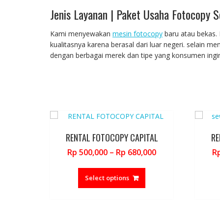
Jenis Layanan | Paket Usaha Fotocopy 
Kami menyewakan
mesin fotocopy
baru atau bekas. 
kualitasnya karena berasal dari luar negeri. selain
dengan berbagai merek dan tipe yang konsumen ingi
RENTAL FOTOCOPY CAPITAL
RE
Price
Rp
500,000
–
Rp
680,000
R
range:
This
Rp 500,000
product
Select options
through
has
Rp 680,000
multiple
variants.