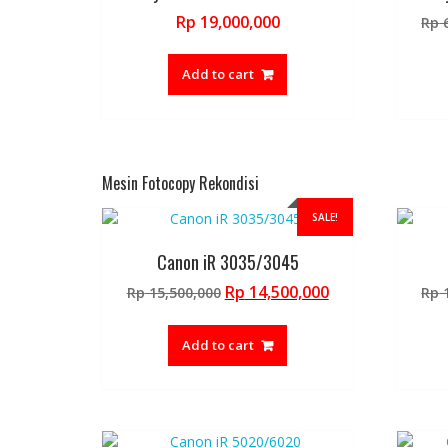
Rp
19,000,000
Rp
6
Add to cart
Mesin Fotocopy Rekondisi
SALE!
Canon iR 3035/3045
Original
Current
Rp
14,500,000
Rp
15,500,000
Rp
1
price
price
was:
is:
Add to cart
Rp 15,500,000.
Rp 14,500,000.