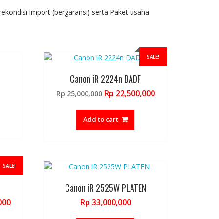
roduct
product
ekondisi import (bergaransi) serta Paket usaha
age
page
SALE!
Canon iR 2224n DADF
Original
Current
Rp
22,500,000
Rp
25,000,000
price
price
was:
is:
Add to cart
Rp 25,000,000.
Rp 22,500,000.
SALE!
Canon iR 2525W PLATEN
Current
000
Rp
33,000,000
price