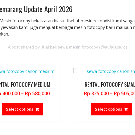
Semarang Update April 2026
Mesin fotocopy bekas atau biasa disebut mesin rekondisi kami sanga
 menyewakan kami juga menjual berbagai mesin fotocopy baru maupun r
nkan.
A post shared by Jual beli sewa mesin fotocopy (@aufajaya.id)
NTAL FOTOCOPY MEDIUM
RENTAL FOTOCOPY SMA
Price
p
400,000
–
Rp
580,000
Rp
325,000
–
Rp
505,0
range:
This
T
Rp 400,000
product
p
Select options
Select options
through
has
h
Rp 580,000
multiple
m
variants.
v