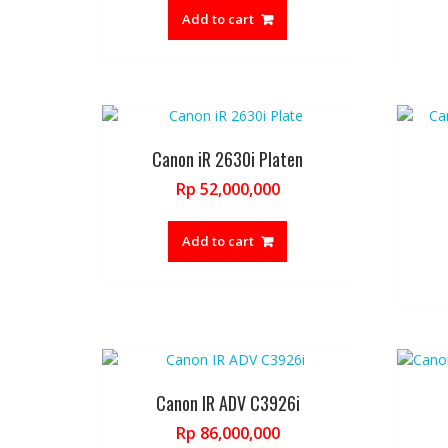
was:
is:
Add to cart
Rp 37,000,000.
Rp 36,000,000.
Canon iR 2630i Platen
Rp
52,000,000
Add to cart
Canon IR ADV C3926i
Rp
86,000,000