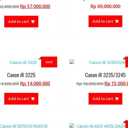
Original
Current
Rp
57,000,000
Rp
69,000,000
2,000,000
price
price
was:
is:
Add to cart
Add to cart
Rp 62,000,000.
Rp 57,000,000.
SALE!
Canon iR 3225
Canon iR 3235/3245
Original
Current
Original
Rp
14,000,000
Rp
15,000,
4,500,000
Rp
16,000,000
price
price
price
was:
is:
was:
Add to cart
Add to cart
Rp 14,500,000.
Rp 14,000,000.
Rp 16,000,