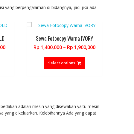
he
The
ptions
options
si yang berpengalaman di bidangnya, jadi jika ada
ay
may
e
be
hosen
chosen
n
on
LD
Sewa Fotocopy Warna IVORY
he
the
roduct
product
Price
Price
000
Rp
1,400,000
–
Rp
1,900,000
age
page
range:
range:
his
This
Rp 800,000
Rp 1,400,000
roduct
product
Select options
through
through
as
has
Rp 1,250,000
Rp 1,900,000
ultiple
multiple
ariants.
variants.
he
The
ptions
options
ay
may
mbedakan adalah mesin yang disewakan yaitu mesin
e
be
ya yang dikeluarkan. Kelebihannya Ada yang dapat
hosen
chosen
n
on
he
the