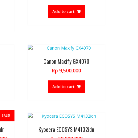
Add to cart
Canon Maxify GX4070
Rp
9,500,000
Add to cart
SALE!
dn
Kyocera ECOSYS M4132idn