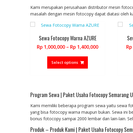
The
options
Kami merupakan perusahaan distributor mesin fotocop
may
masalah dengan mesin fotocopy dapat diatasi oleh k
be
chosen
on
Sewa Fotocopy Warna AZURE
Se
the
product
Price
Rp
1,000,000
–
Rp
1,400,000
Rp
page
range:
This
Rp 1,000,000
product
Select options
through
has
Rp 1,400,000
multiple
variants.
The
Program Sewa | Paket Usaha Fotocopy Semarang U
options
may
Kami memiliki beberapa program sewa yaitu sewa fo
be
yang bisa fotocopy warna maupun bukan. Sewa ini ber
chosen
bonus fotocopy sampai 2000 lembar dan lain-lain. Se
on
the
Produk – Produk Kami | Paket Usaha Fotocopy Sem