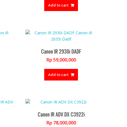
is:
Add to cart
000.
Rp 45,000,000.
Canon IR 2930i DADF
Rp
59,000,000
Add to cart
Canon IR ADV DX C3922i
Rp
78,000,000