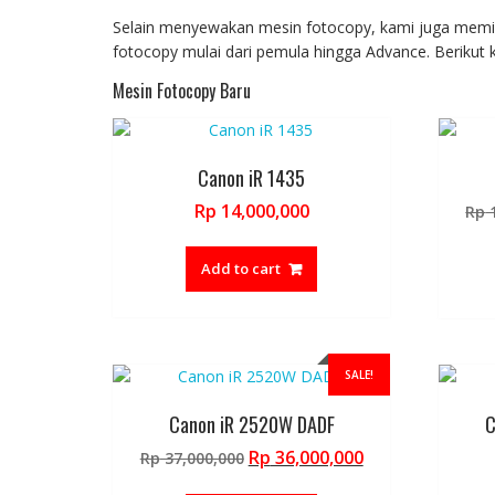
product
Selain menyewakan mesin fotocopy, kami juga memilik
page
fotocopy mulai dari pemula hingga Advance. Berikut 
Mesin Fotocopy Baru
Canon iR 1435
Rp
14,000,000
Rp
1
Add to cart
SALE!
Canon iR 2520W DADF
C
Original
Current
Rp
36,000,000
Rp
37,000,000
price
price