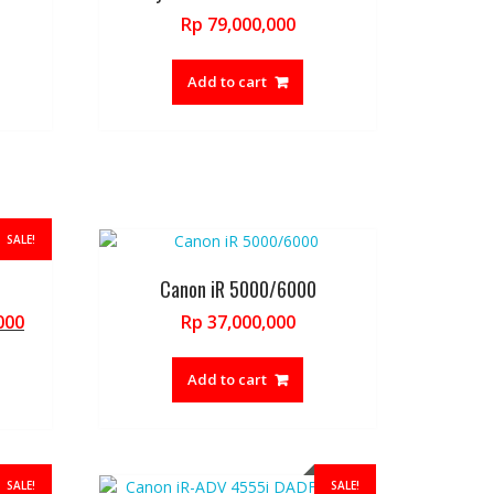
Rp
79,000,000
Add to cart
SALE!
Canon iR 5000/6000
Current
000
Rp
37,000,000
price
is:
Add to cart
000.
Rp 15,000,000.
SALE!
SALE!