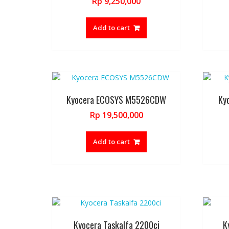
Rp
9,250,000
Add to cart
Kyocera ECOSYS M5526CDW
Ky
Rp
19,500,000
Add to cart
Kyocera Taskalfa 2200ci
K