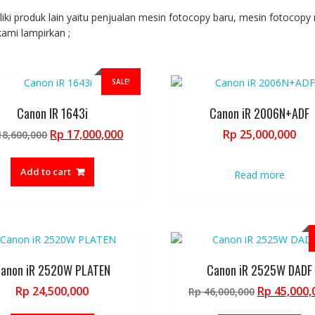
product
p
i produk lain yaitu penjualan mesin fotocopy baru, mesin fotocopy r
page
p
kami lampirkan ;
SALE!
Canon IR 1643i
Canon iR 2006N+ADF
Original
Current
Rp
17,000,000
Rp
25,000,000
8,600,000
price
price
was:
is:
Add to cart
Read more
Rp 18,600,000.
Rp 17,000,000.
anon iR 2520W PLATEN
Canon iR 2525W DADF
Original
Rp
24,500,000
Rp
45,000,
Rp
46,000,000
price