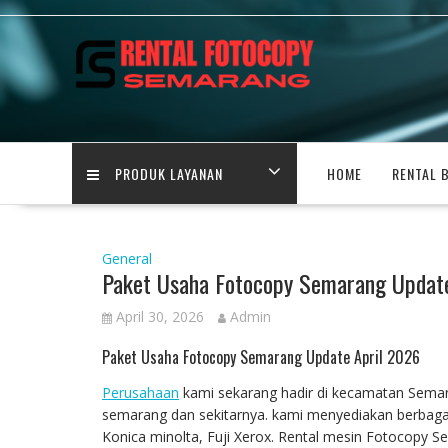
Skip
to
content
PRODUK LAYANAN
HOME
RENTAL 
General
Paket Usaha Fotocopy Semarang Updat
April 30, 2026
Admin
Paket Usaha Fotocopy Semarang Update April 2026
Perusahaan
kami sekarang hadir di kecamatan Semar
semarang dan sekitarnya. kami menyediakan berbaga
Konica minolta, Fuji Xerox. Rental mesin Fotocopy S