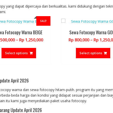
The
T
options
o
y yang dapat dipercaya dan berkualitas. kami didukung dengan tekni
may
m
ami.
be
b
SALE!
chosen
c
on
o
wa Fotocopy Warna BEIGE
Sewa Fotocopy Warna GO
the
t
product
p
Price
500,000
–
Rp
1,250,000
Rp
800,000
–
Rp
1,250,
page
p
range:
This
T
Rp 500,000
product
p
Select options
Select options
through
has
h
Rp 1,250,000
multiple
m
variants.
v
The
T
pdate April 2026
options
o
may
m
tocopy warna dan sewa fotocopy hitam-putih. program itu yang me
be
b
beda-beda harga dan kondisi yang didapat sesuai perjanjian dan bia
chosen
c
lain itu kami juga menyediakan paket usaha fotocopy.
on
o
the
t
arang Update April 2026