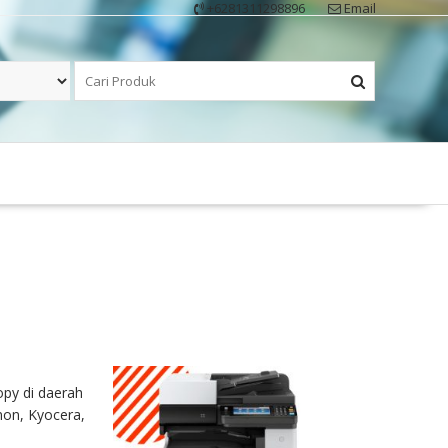
+6281311298896
Email
py di daerah
non, Kyocera,