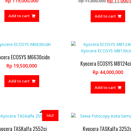
Original
Rp
119,000,000
Rp
11,000,
Rp
11,800,000
price
was:
Add to cart
Add to cart
Rp 11,800,
ocera ECOSYS M6630cidn
Kyocera ECOSYS M8124ci
Rp
19,500,000
Rp
44,000,000
Add to cart
Add to cart
SALE!
yocera TASKalfa 2552ci
Kyocera TASKalfa 3252c