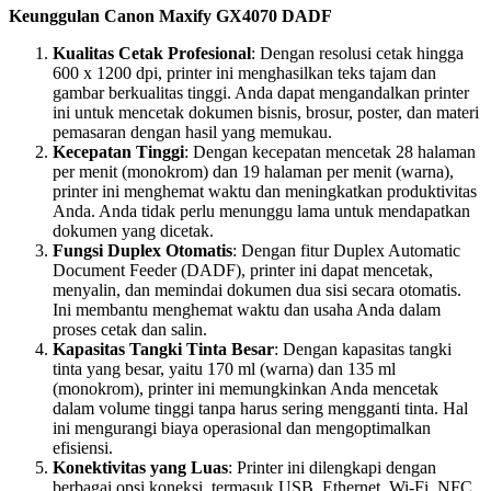
Keunggulan Canon Maxify GX4070 DADF
Kualitas Cetak Profesional
: Dengan resolusi cetak hingga
600 x 1200 dpi, printer ini menghasilkan teks tajam dan
gambar berkualitas tinggi. Anda dapat mengandalkan printer
ini untuk mencetak dokumen bisnis, brosur, poster, dan materi
pemasaran dengan hasil yang memukau.
Kecepatan Tinggi
: Dengan kecepatan mencetak 28 halaman
per menit (monokrom) dan 19 halaman per menit (warna),
printer ini menghemat waktu dan meningkatkan produktivitas
Anda. Anda tidak perlu menunggu lama untuk mendapatkan
dokumen yang dicetak.
Fungsi Duplex Otomatis
: Dengan fitur Duplex Automatic
Document Feeder (DADF), printer ini dapat mencetak,
menyalin, dan memindai dokumen dua sisi secara otomatis.
Ini membantu menghemat waktu dan usaha Anda dalam
proses cetak dan salin.
Kapasitas Tangki Tinta Besar
: Dengan kapasitas tangki
tinta yang besar, yaitu 170 ml (warna) dan 135 ml
(monokrom), printer ini memungkinkan Anda mencetak
dalam volume tinggi tanpa harus sering mengganti tinta. Hal
ini mengurangi biaya operasional dan mengoptimalkan
efisiensi.
Konektivitas yang Luas
: Printer ini dilengkapi dengan
berbagai opsi koneksi, termasuk USB, Ethernet, Wi-Fi, NFC,