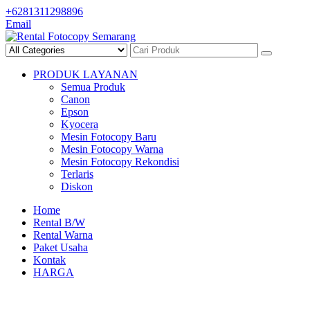
Skip
+6281311298896
to
Email
content
PRODUK LAYANAN
Semua Produk
Canon
Epson
Kyocera
Mesin Fotocopy Baru
Mesin Fotocopy Warna
Mesin Fotocopy Rekondisi
Terlaris
Diskon
Home
Rental B/W
Rental Warna
Paket Usaha
Kontak
HARGA