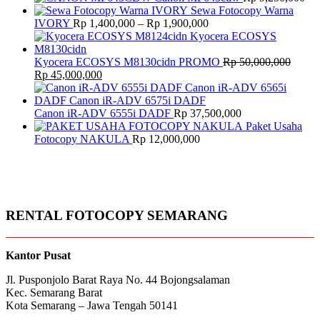
Sewa Fotocopy Warna
Price
IVORY
Rp
1,400,000
–
Rp
1,900,000
range:
Rp 1,400,000
through
Kyocera ECOSYS M8130cidn PROMO
Rp
50,000,000
Original
Current
Rp 1,900,000
Rp
45,000,000
price
price
was:
is:
Rp 50,000,000.
Rp 45,000,000.
Canon iR-ADV 6555i DADF
Rp
37,500,000
Paket Usaha
Fotocopy NAKULA
Rp
12,000,000
RENTAL FOTOCOPY SEMARANG
Kantor Pusat
Jl. Pusponjolo Barat Raya No. 44 Bojongsalaman
Kec. Semarang Barat
Kota Semarang – Jawa Tengah 50141