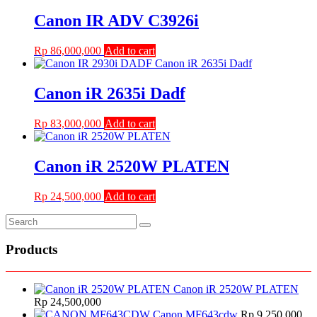
was:
is:
Rp 20,000,000.
Rp 15,500,000.
Canon IR ADV C3926i
Rp
86,000,000
Add to cart
Canon iR 2635i Dadf
Rp
83,000,000
Add to cart
Canon iR 2520W PLATEN
Rp
24,500,000
Add to cart
Products
Canon iR 2520W PLATEN
Rp
24,500,000
Canon MF643cdw
Rp
9,250,000