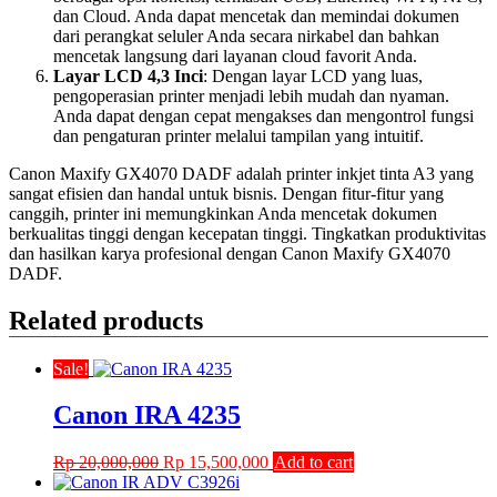
dan Cloud. Anda dapat mencetak dan memindai dokumen
dari perangkat seluler Anda secara nirkabel dan bahkan
mencetak langsung dari layanan cloud favorit Anda.
Layar LCD 4,3 Inci
: Dengan layar LCD yang luas,
pengoperasian printer menjadi lebih mudah dan nyaman.
Anda dapat dengan cepat mengakses dan mengontrol fungsi
dan pengaturan printer melalui tampilan yang intuitif.
Canon Maxify GX4070 DADF adalah printer inkjet tinta A3 yang
sangat efisien dan handal untuk bisnis. Dengan fitur-fitur yang
canggih, printer ini memungkinkan Anda mencetak dokumen
berkualitas tinggi dengan kecepatan tinggi. Tingkatkan produktivitas
dan hasilkan karya profesional dengan Canon Maxify GX4070
DADF.
Related products
Sale!
Canon IRA 4235
Original
Current
Rp
20,000,000
Rp
15,500,000
Add to cart
price
price