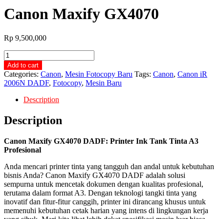
Canon Maxify GX4070
Rp
9,500,000
Canon
Maxify
Add to cart
GX4070
Categories:
Canon
,
Mesin Fotocopy Baru
Tags:
Canon
,
Canon iR
quantity
2006N DADF
,
Fotocopy
,
Mesin Baru
Description
Description
Canon Maxify GX4070 DADF: Printer Ink Tank Tinta A3
Profesional
Anda mencari printer tinta yang tangguh dan andal untuk kebutuhan
bisnis Anda? Canon Maxify GX4070 DADF adalah solusi
sempurna untuk mencetak dokumen dengan kualitas profesional,
terutama dalam format A3. Dengan teknologi tangki tinta yang
inovatif dan fitur-fitur canggih, printer ini dirancang khusus untuk
memenuhi kebutuhan cetak harian yang intens di lingkungan kerja