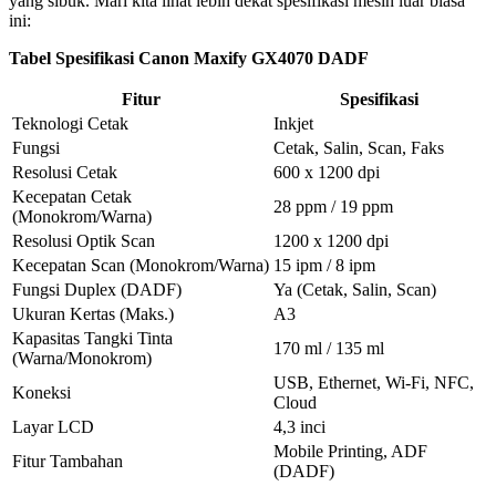
yang sibuk. Mari kita lihat lebih dekat spesifikasi mesin luar biasa
ini:
Tabel Spesifikasi Canon Maxify GX4070 DADF
Fitur
Spesifikasi
Teknologi Cetak
Inkjet
Fungsi
Cetak, Salin, Scan, Faks
Resolusi Cetak
600 x 1200 dpi
Kecepatan Cetak
28 ppm / 19 ppm
(Monokrom/Warna)
Resolusi Optik Scan
1200 x 1200 dpi
Kecepatan Scan (Monokrom/Warna)
15 ipm / 8 ipm
Fungsi Duplex (DADF)
Ya (Cetak, Salin, Scan)
Ukuran Kertas (Maks.)
A3
Kapasitas Tangki Tinta
170 ml / 135 ml
(Warna/Monokrom)
USB, Ethernet, Wi-Fi, NFC,
Koneksi
Cloud
Layar LCD
4,3 inci
Mobile Printing, ADF
Fitur Tambahan
(DADF)