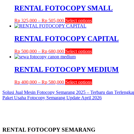
Rp 275,000
has
through
multiple
RENTAL FOTOCOPY SMALL
Rp 475,000
variants.
The
Price
This
Rp
325,000
–
Rp
505,000
Select options
options
range:
product
may
Rp 325,000
has
be
through
multiple
RENTAL FOTOCOPY CAPITAL
chosen
Rp 505,000
variants.
on
The
the
Price
This
Rp
500,000
–
Rp
680,000
Select options
options
product
range:
product
may
page
Rp 500,000
has
be
through
multiple
RENTAL FOTOCOPY MEDIUM
chosen
Rp 680,000
variants.
on
The
the
Price
This
Rp
400,000
–
Rp
580,000
Select options
options
product
range:
product
may
page
Post
Solusi Jual Mesin Fotocopy Semarang 2025 – Terbaru dan Terlengka
Rp 400,000
has
be
Paket Usaha Fotocopy Semarang Update April 2026
through
multiple
chosen
navigation
Rp 580,000
variants.
on
The
the
options
product
may
page
be
RENTAL FOTOCOPY SEMARANG
chosen