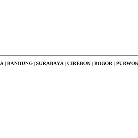
TA
|
BANDUNG
|
SURABAYA | CIREBON | BOGOR | PURWO