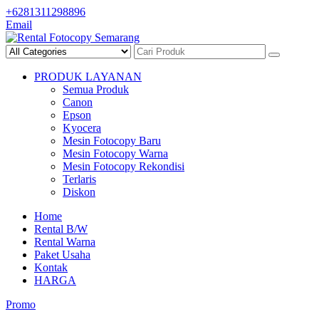
Skip
+6281311298896
to
Email
content
PRODUK LAYANAN
Semua Produk
Canon
Epson
Kyocera
Mesin Fotocopy Baru
Mesin Fotocopy Warna
Mesin Fotocopy Rekondisi
Terlaris
Diskon
Home
Rental B/W
Rental Warna
Paket Usaha
Kontak
HARGA
Promo