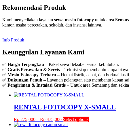
Rekomendasi Produk
Kami menyediakan layanan
sewa mesin fotocopy
untuk area
Semar
kantor, usaha percetakan, sekolah, dan instansi lainnya.
Info Produk
Keunggulan Layanan Kami
✅
Harga Terjangkau
– Paket sewa fleksibel sesuai kebutuhan.
✅
Gratis Perawatan & Servis
– Teknisi siap membantu tanpa biaya
✅
Mesin Fotocopy Terbaru
– Hemat listrik, cepat, dan berkualitas t
✅
Dukungan Penuh
– Layanan pelanggan siap membantu kapan saj
✅
Pengiriman & Instalasi Gratis
– Untuk area Semarang dan sekita
RENTAL FOTOCOPY X-SMALL
Price
This
Rp
275,000
–
Rp
475,000
Select options
range:
product