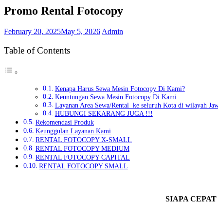
Promo Rental Fotocopy
February 20, 2025
May 5, 2026
Admin
Table of Contents
Kenapa Harus Sewa Mesin Fotocopy Di Kami?
Keuntungan Sewa Mesin Fotocopy Di Kami
Layanan Area Sewa/Rental ke seluruh Kota di wilayah Ja
HUBUNGI SEKARANG JUGA !!!
Rekomendasi Produk
Keunggulan Layanan Kami
RENTAL FOTOCOPY X-SMALL
RENTAL FOTOCOPY MEDIUM
RENTAL FOTOCOPY CAPITAL
RENTAL FOTOCOPY SMALL
SIAPA CEPAT