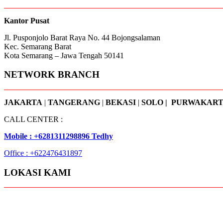
on
the
Kantor Pusat
product
page
Jl. Pusponjolo Barat Raya No. 44 Bojongsalaman
Kec. Semarang Barat
Kota Semarang – Jawa Tengah 50141
NETWORK BRANCH
JAKARTA
|
TANGERANG
|
BEKASI
|
SOLO | PURWAKAR
CALL CENTER :
Mobile : +6281311298896 Tedhy
Office : +622476431897
LOKASI KAMI