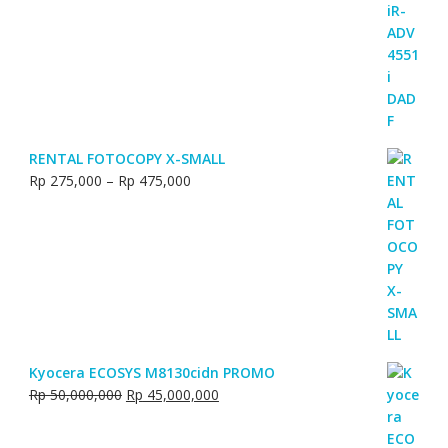
RENTAL FOTOCOPY X-SMALL
Price
Rp
275,000
–
Rp
475,000
range:
Rp 275,000
through
Rp 475,000
Kyocera ECOSYS M8130cidn PROMO
Original
Current
Rp
50,000,000
Rp
45,000,000
price
price
was:
is: