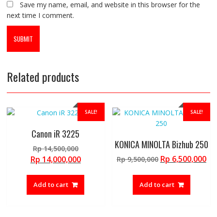
Save my name, email, and website in this browser for the
next time I comment.
Related products
SALE!
SALE!
Canon iR 3225
KONICA MINOLTA Bizhub 250
Original
Rp
14,500,000
price
Original
Cu
Current
Rp
6,500,000
Rp
14,000,000
Rp
9,500,000
was:
price
pr
price
Rp 14,500,000.
was:
is:
is:
Add to cart
Add to cart
Rp 9,500,000.
Rp 
Rp 14,000,000.