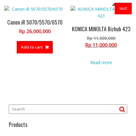
SALE!
Canon iR 5070/5570/6570
KONICA MINOLTA Bizhub 423
Rp
26,000,000
Original
Rp
11,500,000
price
Current
Rp
11,000,000
Add to cart
was:
price
Rp 11,50
is:
Read more
Rp 11,00
Products