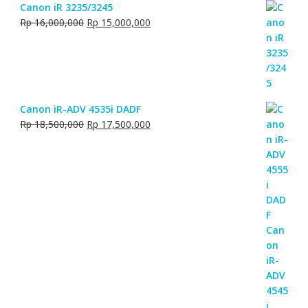
Canon iR 3235/3245
Original
Current
Rp
16,000,000
Rp
15,000,000
price
price
was:
is:
Rp 16,000,000.
Rp 15,000,000.
Canon iR-ADV 4535i DADF
Original
Current
Rp
18,500,000
Rp
17,500,000
price
price
was:
is:
Rp 18,500,000.
Rp 17,500,000.