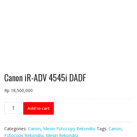
Canon iR-ADV 4545i DADF
Rp
18,500,000
Canon
Add to cart
iR-
ADV
4545i
Categories:
Canon
,
Mesin Fotocopy Rekondisi
Tags:
Canon
,
DADF
Fotocopy Rekondisi
,
Mesin Rekondisi