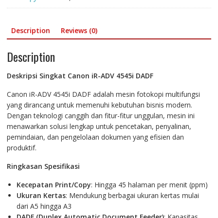
quantity
Description
Reviews (0)
Description
Deskripsi Singkat Canon iR-ADV 4545i DADF
Canon iR-ADV 4545i DADF adalah mesin fotokopi multifungsi
yang dirancang untuk memenuhi kebutuhan bisnis modern.
Dengan teknologi canggih dan fitur-fitur unggulan, mesin ini
menawarkan solusi lengkap untuk pencetakan, penyalinan,
pemindaian, dan pengelolaan dokumen yang efisien dan
produktif.
Ringkasan Spesifikasi
Kecepatan Print/Copy
: Hingga 45 halaman per menit (ppm)
Ukuran Kertas
: Mendukung berbagai ukuran kertas mulai
dari A5 hingga A3
DADF (Duplex Automatic Document Feeder)
: Kapasitas