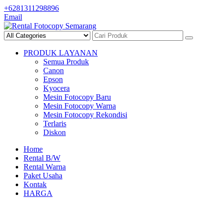
Skip
+6281311298896
to
Email
content
PRODUK LAYANAN
Semua Produk
Canon
Epson
Kyocera
Mesin Fotocopy Baru
Mesin Fotocopy Warna
Mesin Fotocopy Rekondisi
Terlaris
Diskon
Home
Rental B/W
Rental Warna
Paket Usaha
Kontak
HARGA