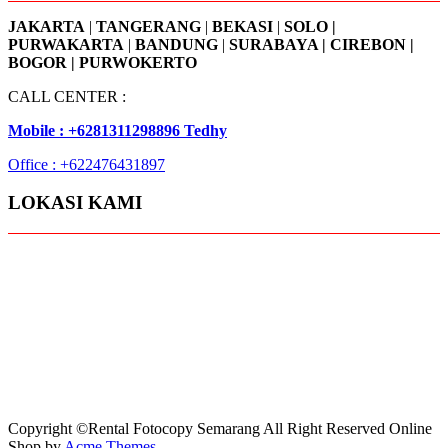
JAKARTA
|
TANGERANG
|
BEKASI
|
SOLO |
PURWAKARTA
|
BANDUNG
|
SURABAYA | CIREBON |
BOGOR | PURWOKERTO
CALL CENTER :
Mobile : +6281311298896 Tedhy
Office : +622476431897
LOKASI KAMI
Copyright ©Rental Fotocopy Semarang All Right Reserved
Online
Shop by
Acme Themes