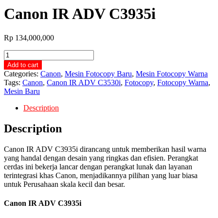
Canon IR ADV C3935i
Rp
134,000,000
Canon
IR
Add to cart
ADV
Categories:
Canon
,
Mesin Fotocopy Baru
,
Mesin Fotocopy Warna
C3935i
Tags:
Canon
,
Canon IR ADV C3530i
,
Fotocopy
,
Fotocopy Warna
,
quantity
Mesin Baru
Description
Description
Canon IR ADV C3935i dirancang untuk memberikan hasil warna
yang handal dengan desain yang ringkas dan efisien. Perangkat
cerdas ini bekerja lancar dengan perangkat lunak dan layanan
terintegrasi khas Canon, menjadikannya pilihan yang luar biasa
untuk Perusahaan skala kecil dan besar.
Canon IR ADV C3935i