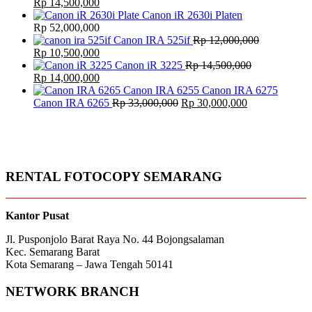
Original
Current
Rp
14,500,000
price
price
Canon iR 2630i Platen
was:
is:
Rp
52,000,000
Rp 15,500,000.
Rp 14,500,000.
Canon IRA 525if
Rp
12,000,000
Original
Current
Rp
10,500,000
price
price
Canon iR 3225
Rp
14,500,000
was:
Original
is:
Current
Rp
14,000,000
Rp 12,000,000.
price
Rp 10,500,000.
price
was:
is:
Original
Current
Canon IRA 6265
Rp
33,000,000
Rp
30,000,000
Rp 14,500,000.
Rp 14,000,000.
price
price
was:
is:
Rp 33,000,000.
Rp 30,000,000
RENTAL FOTOCOPY SEMARANG
Kantor Pusat
Jl. Pusponjolo Barat Raya No. 44 Bojongsalaman
Kec. Semarang Barat
Kota Semarang – Jawa Tengah 50141
NETWORK BRANCH