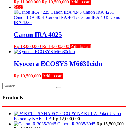
Original
Current
Rp
11,000,000
Rp
10,500,000
Add to cart
price
price
Sale!
was:
is:
Rp 11,000,000.
Rp 10,500,000.
Canon IRA 4025
Original
Current
Rp
18,000,000
Rp
13,000,000
Add to cart
price
price
was:
is:
Rp 18,000,000.
Rp 13,000,000.
Kyocera ECOSYS M6630cidn
Rp
19,500,000
Add to cart
Products
Paket Usaha
Fotocopy NAKULA
Rp
12,000,000
Canon iR 3035/3045
Rp
15,500,000