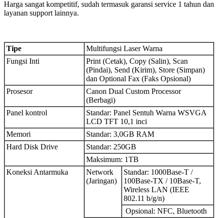
Harga sangat kompetitif, sudah termasuk garansi service 1 tahun dan
layanan support lainnya.
Tipe
Multifungsi Laser Warna
Fungsi Inti
Print (Cetak), Copy (Salin), Scan
(Pindai), Send (Kirim), Store (Simpan)
dan Optional Fax (Faks Opsional)
Prosesor
Canon Dual Custom Processor
(Berbagi)
Panel kontrol
Standar: Panel Sentuh Warna WSVGA
LCD TFT 10,1 inci
Memori
Standar: 3,0GB RAM
Hard Disk Drive
Standar: 250GB
Maksimum: 1TB
Koneksi Antarmuka
Network
Standar: 1000Base-T /
(Jaringan)
100Base-TX / 10Base-T,
Wireless LAN (IEEE
802.11 b/g/n)
Opsional: NFC, Bluetooth