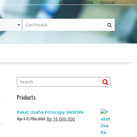
+6281311298896
Email
Products
Paket Usaha Fotocopy SADEWA
Original
Current
Rp
17,750,000
Rp
16,000,000
price
price
was:
is: