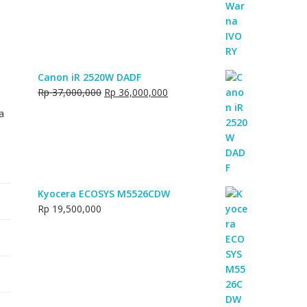
Rp 1,900,000
Canon iR 2520W DADF
Original
Current
Rp
37,000,000
Rp
36,000,000
price
price
a
was:
is:
Rp 37,000,000.
Rp 36,000,000.
Kyocera ECOSYS M5526CDW
Rp
19,500,000