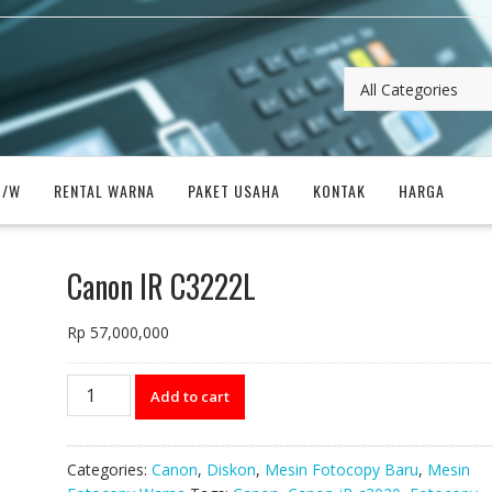
B/W
RENTAL WARNA
PAKET USAHA
KONTAK
HARGA
Canon IR C3222L
Rp
57,000,000
Canon
Add to cart
IR
C3222L
quantity
Categories:
Canon
,
Diskon
,
Mesin Fotocopy Baru
,
Mesin