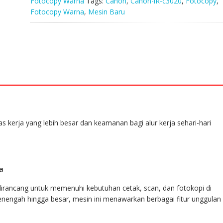
Fotocopy Warna
Tags:
Canon
,
Canon-iR-c3020
,
Fotocopy
,
Fotocopy Warna
,
Mesin Baru
 kerja yang lebih besar dan keamanan bagi alur kerja sehari-hari
a
dirancang untuk memenuhi kebutuhan cetak, scan, dan fotokopi di
menengah hingga besar, mesin ini menawarkan berbagai fitur unggulan