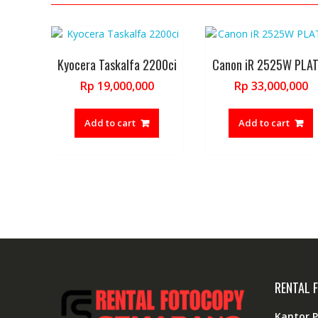
Kyocera Taskalfa 2200ci
Canon iR 2525W PLA
Rp
19,000,000
Rp
33,000,000
Add to cart
Add to cart
RENTAL 
Kantor 