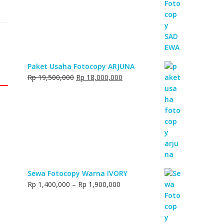
Rp 17,750,000.
Rp 16,000,000.
Paket Usaha Fotocopy ARJUNA
Original
Current
Rp
19,500,000
Rp
18,000,000
price
price
was:
is:
Rp 19,500,000.
Rp 18,000,000.
Sewa Fotocopy Warna IVORY
Price
Rp
1,400,000
–
Rp
1,900,000
range:
Rp 1,400,000
through