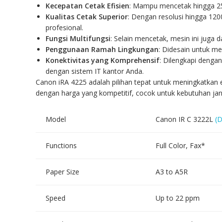
Kecepatan Cetak Efisien
: Mampu mencetak hingga 25 
Kualitas Cetak Superior
: Dengan resolusi hingga 12
profesional.
Fungsi Multifungsi
: Selain mencetak, mesin ini juga 
Penggunaan Ramah Lingkungan
: Didesain untuk m
Konektivitas yang Komprehensif
: Dilengkapi denga
dengan sistem IT kantor Anda.
Canon iRA 4225 adalah pilihan tepat untuk meningkatkan ef
dengan harga yang kompetitif, cocok untuk kebutuhan j
Model
Canon IR C 3222L
(D
Functions
Full Color, Fax*
Paper Size
A3 to A5R
Speed
Up to 22 ppm