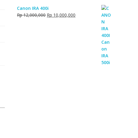
Canon IRA 400i
Original
Current
Rp
12,000,000
Rp
10,000,000
price
price
was:
is:
Rp 12,000,000.
Rp 10,000,000.