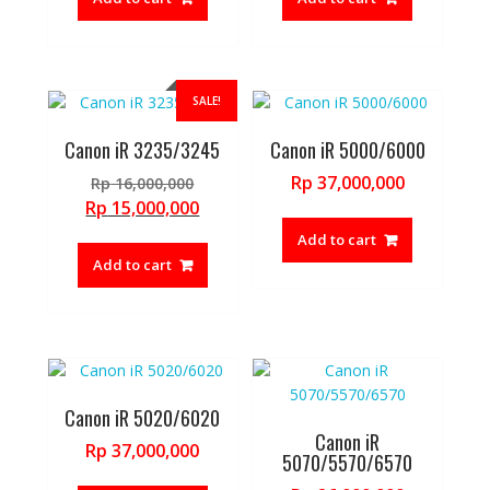
Rp 14,500,000.
Rp 14,000,
SALE!
Canon iR 3235/3245
Canon iR 5000/6000
Original
Rp
37,000,000
Rp
16,000,000
price
Current
Rp
15,000,000
was:
price
Add to cart
Rp 16,000,000.
is:
Add to cart
Rp 15,000,000.
Canon iR 5020/6020
Canon iR
Rp
37,000,000
5070/5570/6570