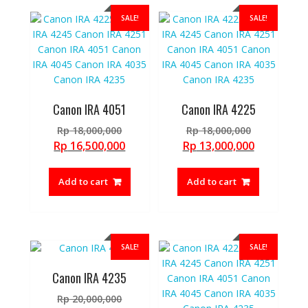
SALE!
SALE!
Canon IRA 4051
Canon IRA 4225
Original
Original
Rp
18,000,000
Rp
18,000,000
price
price
Current
Current
Rp
16,500,000
Rp
13,000,000
was:
was:
price
price
Rp 18,000,000.
Rp 18,000,
is:
is:
Add to cart
Add to cart
Rp 16,500,000.
Rp 13,000,
SALE!
SALE!
Canon IRA 4235
Original
Rp
20,000,000