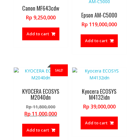
Canon MF643cdw
Epson AM-C5000
Rp
9,250,000
Rp
119,000,000
Add to cart
Add to cart
SALE!
KYOCERA ECOSYS
Kyocera ECOSYS
M2040dn
M4132idn
Original
Rp
39,000,000
Rp
11,800,000
price
Current
Rp
11,000,000
was:
price
Add to cart
Rp 11,800,000.
is:
Add to cart
Rp 11,000,000.