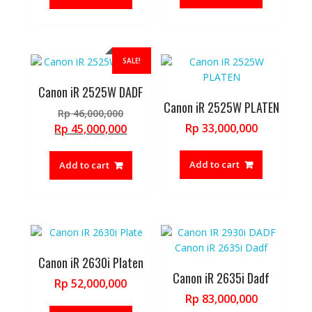
Rp 36,000,000.
SALE!
Canon iR 2525W DADF
Canon iR 2525W PLATEN
Original
Rp
46,000,000
price
Current
Rp
33,000,000
Rp
45,000,000
was:
price
Rp 46,000,000.
is:
Add to cart
Add to cart
Rp 45,000,000.
Canon iR 2630i Platen
Canon iR 2635i Dadf
Rp
52,000,000
Rp
83,000,000