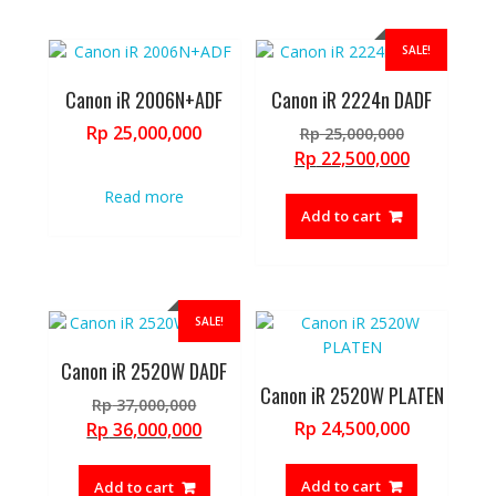
SALE!
Canon iR 2006N+ADF
Canon iR 2224n DADF
Original
Rp
25,000,000
Rp
25,000,000
price
Current
Rp
22,500,000
was:
price
Read more
Rp 25,000,
is:
Add to cart
Rp 22,500,
SALE!
Canon iR 2520W DADF
Canon iR 2520W PLATEN
Original
Rp
37,000,000
price
Current
Rp
24,500,000
Rp
36,000,000
was:
price
Rp 37,000,000.
is:
Add to cart
Add to cart