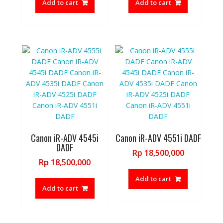
Add to cart
Add to cart
Rp 17,500,000.
Rp 17,500,
Canon iR-ADV 4545i
Canon iR-ADV 4551i DADF
DADF
Rp
18,500,000
Rp
18,500,000
Add to cart
Add to cart