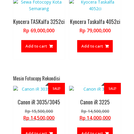
Kyocera TASKalfa 3252ci
Kyocera Taskalfa 4052ci
Rp
69,000,000
Rp
79,000,000
Add to cart
Add to cart
Mesin Fotocopy Rekondisi
SALE!
SALE!
Canon iR 3035/3045
Canon iR 3225
Original
Original
Rp
15,500,000
Rp
14,500,000
price
price
Current
Current
Rp
14,500,000
Rp
14,000,000
was:
was:
price
price
Rp 15,500,000.
Rp 14,500,
is:
is:
Add to cart
Add to cart