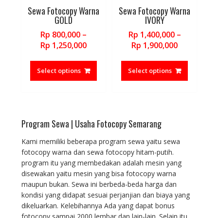
be
be
Sewa Fotocopy Warna
Sewa Fotocopy Warna
chosen
chosen
GOLD
IVORY
on
on
Rp
800,000
–
Rp
1,400,000
–
the
the
Price
Price
Rp
1,250,000
Rp
1,900,000
product
product
range:
range:
This
This
page
page
Rp 800,000
Rp 1,400,0
product
product
Select options
Select options
through
through
has
has
Rp 1,250,000
Rp 1,900,0
multiple
multiple
variants.
variants.
The
The
Program Sewa | Usaha Fotocopy Semarang
options
options
may
may
Kami memiliki beberapa program sewa yaitu sewa
be
be
fotocopy warna dan sewa fotocopy hitam-putih.
chosen
chosen
program itu yang membedakan adalah mesin yang
on
on
disewakan yaitu mesin yang bisa fotocopy warna
the
the
maupun bukan. Sewa ini berbeda-beda harga dan
product
product
kondisi yang didapat sesuai perjanjian dan biaya yang
page
page
dikeluarkan. Kelebihannya Ada yang dapat bonus
fotocopy sampai 2000 lembar dan lain-lain. Selain itu