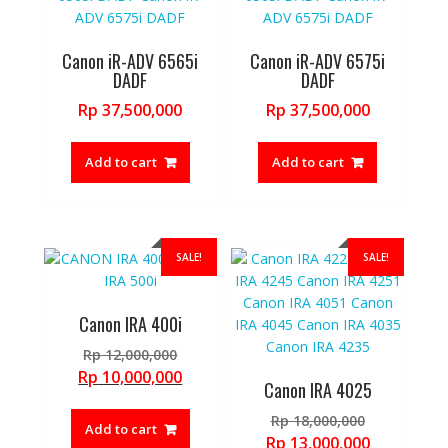
Canon iR-ADV 6565i
Canon iR-ADV 6575i
DADF
DADF
Rp
37,500,000
Rp
37,500,000
Add to cart
Add to cart
SALE!
SALE!
Canon IRA 400i
Original
Rp
12,000,000
price
Current
Rp
10,000,000
Canon IRA 4025
was:
price
Rp 12,000,000.
Original
is:
Rp
18,000,000
Add to cart
price
Rp 10,000,000.
Current
Rp
13,000,000