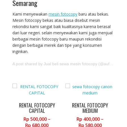
Semarang
Kami menyewakan
mesin fotocopy
baru atau bekas.
Mesin fotocopy bekas atau biasa disebut mesin
rekondisi kami sangat baik kualitasnya karena berasal
dari luar negeri. selain menyewakan kami juga menjual
berbagai mesin fotocopy baru maupun rekondisi
dengan berbagai merek dan tipe yang konsumen
inginkan.
A post shared by Jual beli sewa mesin fotocopy (@aufajaya.id)
RENTAL FOTOCOPY
RENTAL FOTOCOPY
CAPITAL
MEDIUM
Rp
500,000
–
Rp
400,000
–
Price
Price
Rp
680,000
Rp
580,000