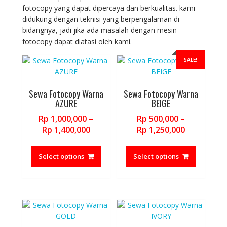
may
may
fotocopy yang dapat dipercaya dan berkualitas. kami
be
be
didukung dengan teknisi yang berpengalaman di
chosen
chosen
bidangnya, jadi jika ada masalah dengan mesin
on
on
fotocopy dapat diatasi oleh kami.
the
the
SALE!
product
product
page
page
Sewa Fotocopy Warna
Sewa Fotocopy Warna
AZURE
BEIGE
Rp
1,000,000
–
Rp
500,000
–
Price
Price
Rp
1,400,000
Rp
1,250,000
range:
range:
This
This
Rp 1,000,000
Rp 500,000
product
product
Select options
Select options
through
through
has
has
Rp 1,400,000
Rp 1,250,0
multiple
multiple
variants.
variants.
The
The
options
options
may
may