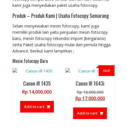
kami juga menyediakan paket usaha fotocopy.
Produk – Produk Kami | Usaha Fotocopy Semarang
Selain menyewakan mesin fotocopy, kami juga
memiliki produk lain yaitu penjualan mesin fotocopy
baru, mesin fotocopy rekondisi import (bergaransi)
serta Paket usaha fotocopy mulai dari pemula hingga
Advance. Berikut kami lampirkan ;
Mesin Fotocopy Baru
SALE!
Canon iR 1435
Canon IR 1643i
Original
Rp
14,000,000
Rp
18,600,000
price
Current
Rp
17,000,000
was:
price
Add to cart
Rp 18,600,
is:
Add to cart
Rp 17,000,