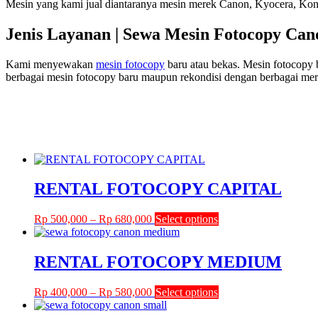
Mesin yang kami jual diantaranya mesin merek Canon, Kyocera, Konic
Jenis Layanan | Sewa Mesin Fotocopy Cand
Kami menyewakan
mesin fotocopy
baru atau bekas. Mesin fotocopy b
berbagai mesin fotocopy baru maupun rekondisi dengan berbagai mer
RENTAL FOTOCOPY CAPITAL
Price
This
Rp
500,000
–
Rp
680,000
Select options
range:
product
Rp 500,000
has
through
multiple
RENTAL FOTOCOPY MEDIUM
Rp 680,000
variants.
The
Price
This
Rp
400,000
–
Rp
580,000
Select options
options
range:
product
may
Rp 400,000
has