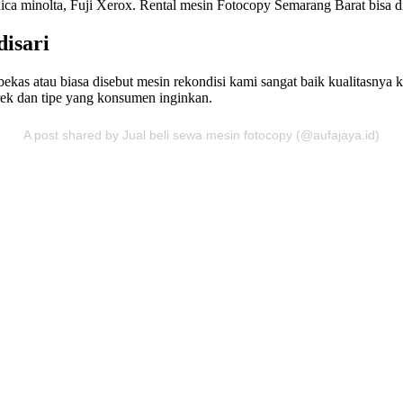
a minolta, Fuji Xerox. Rental mesin Fotocopy Semarang Barat bisa di
isari
ekas atau biasa disebut mesin rekondisi kami sangat baik kualitasnya 
ek dan tipe yang konsumen inginkan.
A post shared by Jual beli sewa mesin fotocopy (@aufajaya.id)