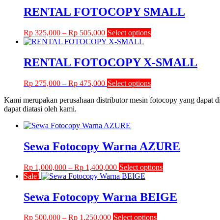
be
through
multiple
RENTAL FOTOCOPY SMALL
chosen
Rp 580,000
variants.
on
The
the
Price
This
Rp
325,000
–
Rp
505,000
Select options
options
product
range:
product
may
page
Rp 325,000
has
be
through
multiple
RENTAL FOTOCOPY X-SMALL
chosen
Rp 505,000
variants.
on
The
the
Price
This
Rp
275,000
–
Rp
475,000
Select options
options
product
range:
product
may
page
Kami merupakan perusahaan distributor mesin fotocopy yang dapat di
Rp 275,000
has
be
dapat diatasi oleh kami.
through
multiple
chosen
Rp 475,000
variants.
on
The
the
options
product
Sewa Fotocopy Warna AZURE
may
page
be
chosen
Price
This
Rp
1,000,000
–
Rp
1,400,000
Select options
on
range:
product
Sale!
the
Rp 1,000,000
has
product
through
multiple
Sewa Fotocopy Warna BEIGE
page
Rp 1,400,000
variants.
The
Price
This
Rp
500,000
–
Rp
1,250,000
Select options
options