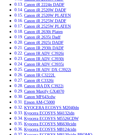
Canon iR 2224n DADF
Canon iR 2520W DADF
Canon iR 2520W PLATEN
Canon iR 2525W DADF
Canon iR 2525W PLATEN
Canon iR 2630i Platen
Canon iR 2635i Dadf
Canon iR 2925i DADF
Canon IR 2930i DADF
Canon IR ADV C3926i
Canon IR ADV C3930i
Canon IR ADV C3935i
Canon IR ADV DX C3922i
Canon IR C3222L
Canon iR C3326i
Canon iRA DX C3922i
Canon Maxify GX4070
Canon MF643cdw
Epson AM-C5000
KYOCERA ECOSYS M2040dn
Kyocera ECOSYS M4132idn
Kyocera ECOSYS M5526CDW
Kyocera ECOSYS M6630cidn
Kyocera ECOSYS M8124cidn
Kyocera ECOSYS M8130cidn PROMO