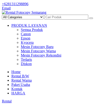
Skip
+6281311298896
to
Email
content
PRODUK LAYANAN
Semua Produk
Canon
Epson
Kyocera
Mesin Fotocopy Baru
Mesin Fotocopy Warna
Mesin Fotocopy Rekondisi
Terlaris
Diskon
Home
Rental B/W
Rental Warna
Paket Usaha
Kontak
HARGA
Rental