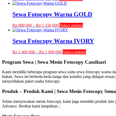
range:
product
may
Rp 500,000
has
be
through
multiple
Sewa Fotocopy Warna GOLD
chosen
Rp 1,250,000
variants.
on
The
the
Price
This
Rp
800,000
–
Rp
1,250,000
Select options
options
product
range:
product
may
page
Rp 800,000
has
be
through
multiple
Sewa Fotocopy Warna IVORY
chosen
Rp 1,250,000
variants.
on
The
the
Price
This
Rp
1,400,000
–
Rp
1,900,000
Select options
options
product
range:
product
may
page
Rp 1,400,000
has
Program Sewa | Sewa Mesin Fotocopy Candisari
be
through
multiple
chosen
Rp 1,900,000
variants.
on
Kami memiliki beberapa program sewa yaitu sewa fotocopy warna da
The
the
bukan. Sewa ini berbeda-beda harga dan kondisi yang didapat sesuai 
options
product
menyediakan paket usaha fotocopy.
may
page
be
Produk – Produk Kami | Sewa Mesin Fotocopy Sem
chosen
on
Selain menyewakan mesin fotocopy, kami juga memiliki produk lain ya
the
Advance. Berikut kami lampirkan ;
product
page