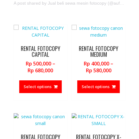
A post shared by Jual beli sewa mesin fotocopy (@aufajaya.id)
RENTAL FOTOCOPY
RENTAL FOTOCOPY
CAPITAL
MEDIUM
Rp
500,000
–
Rp
400,000
–
Price
Price
Rp
680,000
Rp
580,000
range:
range:
This
This
Rp 500,000
Rp 400,000
product
product
Select options
Select options
through
through
has
has
Rp 680,000
Rp 580,000
multiple
multiple
variants.
variants.
The
The
options
options
may
may
be
be
RENTAL FOTOCOPY
RENTAL FOTOCOPY X-