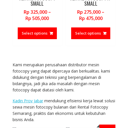
chosen
chosen
SMALL
SMALL
on
on
Rp
325,000
–
Rp
275,000
–
the
the
Price
Price
Rp
505,000
Rp
475,000
product
product
range:
range:
This
This
page
page
Rp 325,000
Rp 275,000
product
product
Select options
Select options
through
through
has
has
Rp 505,000
Rp 475,000
multiple
multiple
variants.
variants.
The
The
options
options
Kami merupakan perusahaan distributor mesin
may
may
fotocopy yang dapat dipercaya dan berkualitas. kami
be
be
didukung dengan teknisi yang berpengalaman di
chosen
chosen
bidangnya, jadi jika ada masalah dengan mesin
on
on
fotocopy dapat diatasi oleh kami.
the
the
Kadin Prov Jabar
mendukung efisiensi kerja lewat solusi
product
product
sewa mesin fotocopy bulanan dari Rental Fotocopy
page
page
Semarang, praktis dan ekonomis untuk kebutuhan
bisnis Anda.