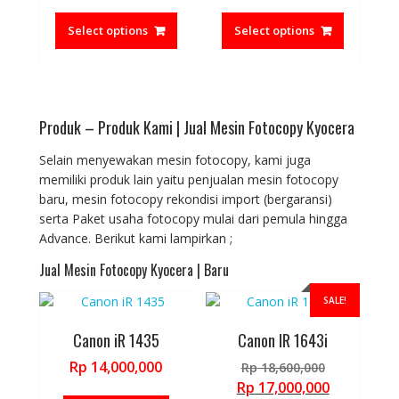
range:
range:
This
This
page
page
Rp 800,000
Rp 1,400,0
product
product
Select options
Select options
through
through
has
has
Rp 1,250,000
Rp 1,900,0
multiple
multiple
variants.
variants.
The
The
Produk – Produk Kami | Jual Mesin Fotocopy Kyocera
options
options
may
may
Selain menyewakan mesin fotocopy, kami juga
be
be
memiliki produk lain yaitu penjualan mesin fotocopy
chosen
chosen
baru, mesin fotocopy rekondisi import (bergaransi)
on
on
serta Paket usaha fotocopy mulai dari pemula hingga
the
the
Advance. Berikut kami lampirkan ;
product
product
page
page
Jual Mesin Fotocopy Kyocera | Baru
SALE!
Canon iR 1435
Canon IR 1643i
Original
Rp
14,000,000
Rp
18,600,000
price
Current
Rp
17,000,000