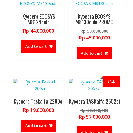
Kyocera ECOSYS
Kyocera ECOSYS
M8124cidn
M8130cidn PROMO
Original
Rp
44,000,000
Rp
50,000,000
price
Current
Rp
45,000,000
was:
price
Add to cart
Rp 50,000,
is:
Add to cart
Rp 45,000,
SALE!
Kyocera Taskalfa 2200ci
Kyocera TASKalfa 2552ci
Original
Rp
19,000,000
Rp
62,000,000
price
Current
Rp
57,000,000
was:
price
Add to cart
Rp 62,000,
is:
Add to cart