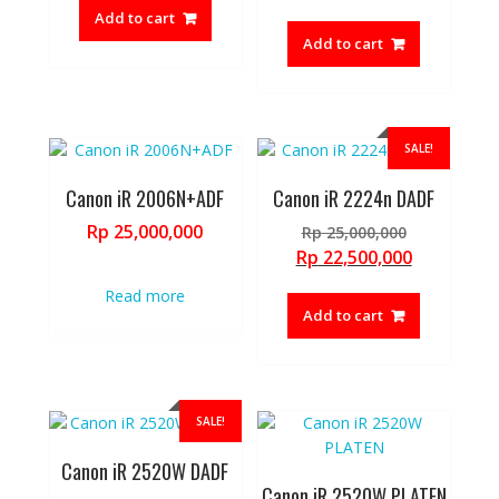
was:
price
Add to cart
Rp 18,600,
is:
Add to cart
Rp 17,000,
SALE!
Canon iR 2006N+ADF
Canon iR 2224n DADF
Original
Rp
25,000,000
Rp
25,000,000
price
Current
Rp
22,500,000
was:
price
Read more
Rp 25,000,
is:
Add to cart
Rp 22,500,
SALE!
Canon iR 2520W DADF
Canon iR 2520W PLATEN