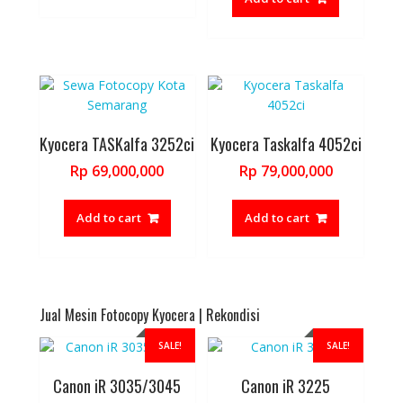
Rp 57,000,
Kyocera TASKalfa 3252ci
Kyocera Taskalfa 4052ci
Rp
69,000,000
Rp
79,000,000
Add to cart
Add to cart
Jual Mesin Fotocopy Kyocera | Rekondisi
SALE!
SALE!
Canon iR 3035/3045
Canon iR 3225