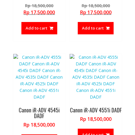
Original
Original
Rp
18,500,000
Rp
18,500,000
price
price
Current
Current
Rp
17,500,000
Rp
17,500,000
was:
was:
price
price
Rp 18,500,000.
Rp 18,500,
is:
is:
Add to cart
Add to cart
Rp 17,500,000.
Rp 17,500,
Canon iR-ADV 4545i
Canon iR-ADV 4551i DADF
DADF
Rp
18,500,000
Rp
18,500,000
Add to cart