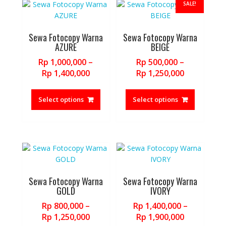
SALE!
Sewa Fotocopy Warna
Sewa Fotocopy Warna
AZURE
BEIGE
Rp
1,000,000
–
Rp
500,000
–
Price
Price
Rp
1,400,000
Rp
1,250,000
range:
range:
This
This
Rp 1,000,000
Rp 500,000
product
product
Select options
Select options
through
through
has
has
Rp 1,400,000
Rp 1,250,0
multiple
multiple
variants.
variants.
The
The
options
options
may
may
be
be
Sewa Fotocopy Warna
Sewa Fotocopy Warna
chosen
chosen
GOLD
IVORY
on
on
Rp
800,000
–
Rp
1,400,000
–
the
the
Price
Price
Rp
1,250,000
Rp
1,900,000
product
product