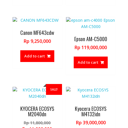
Canon MF643cdw
Epson AM-C5000
Rp
9,250,000
Rp
119,000,000
Add to cart
Add to cart
SALE!
KYOCERA ECOSYS
Kyocera ECOSYS
M2040dn
M4132idn
Original
Rp
39,000,000
Rp
11,800,000