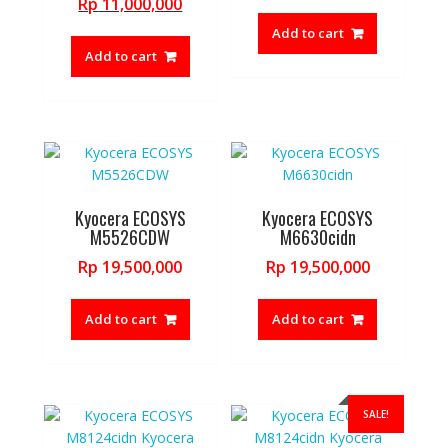
price
Current
Rp
11,000,000
was:
price
Add to cart
Rp 11,800,000.
is:
Add to cart
Rp 11,000,000.
Kyocera ECOSYS
Kyocera ECOSYS
M5526CDW
M6630cidn
Rp
19,500,000
Rp
19,500,000
Add to cart
Add to cart
SALE!