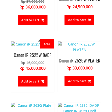
Original
Rp
37,000,000
price
Current
Rp
24,500,000
Rp
36,000,000
was:
price
Rp 37,000,000.
is:
Add to cart
Add to cart
Rp 36,000,000.
SALE!
Canon iR 2525W DADF
Canon iR 2525W PLATEN
Original
Rp
46,000,000
price
Current
Rp
33,000,000
Rp
45,000,000
was:
price
Rp 46,000,000.
is:
Add to cart
Add to cart
Rp 45,000,000.