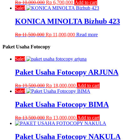
Original
Current
Rp
10,000,000
Rp
6,700,000
Add to cart
price
price
Sale!
was:
is:
Rp 10,000,000.
Rp 6,700,000.
KONICA MINOLTA Bizhub 423
Original
Current
Rp
11,500,000
Rp
11,000,000
Read more
price
price
was:
is:
Paket Usaha Fotocopy
Rp 11,500,000.
Rp 11,000,000.
Sale!
Paket Usaha Fotocopy ARJUNA
Original
Current
Rp
19,500,000
Rp
18,000,000
Add to cart
price
price
Sale!
was:
is:
Rp 19,500,000.
Rp 18,000,000.
Paket Usaha Fotocopy BIMA
Original
Current
Rp
13,500,000
Rp
13,000,000
Add to cart
price
price
was:
is:
Rp 13,500,000.
Rp 13,000,000.
Paket Usaha Fotocopy NAKULA