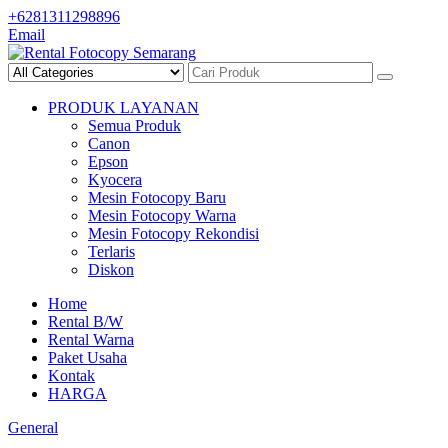
Skip
+6281311298896
to
Email
content
PRODUK LAYANAN
Semua Produk
Canon
Epson
Kyocera
Mesin Fotocopy Baru
Mesin Fotocopy Warna
Mesin Fotocopy Rekondisi
Terlaris
Diskon
Home
Rental B/W
Rental Warna
Paket Usaha
Kontak
HARGA
General