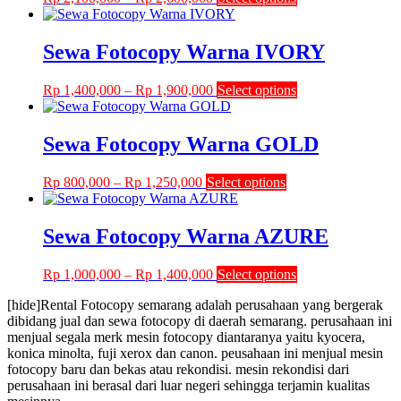
range:
product
Rp 2,100,000
has
through
multiple
Sewa Fotocopy Warna IVORY
Rp 2,600,000
variants.
The
Price
This
Rp
1,400,000
–
Rp
1,900,000
Select options
options
range:
product
may
Rp 1,400,000
has
be
through
multiple
Sewa Fotocopy Warna GOLD
chosen
Rp 1,900,000
variants.
on
The
the
Price
This
Rp
800,000
–
Rp
1,250,000
Select options
options
product
range:
product
may
page
Rp 800,000
has
be
through
multiple
Sewa Fotocopy Warna AZURE
chosen
Rp 1,250,000
variants.
on
The
the
Price
This
Rp
1,000,000
–
Rp
1,400,000
Select options
options
product
range:
product
may
page
[hide]Rental Fotocopy semarang adalah perusahaan yang bergerak
Rp 1,000,000
has
be
dibidang jual dan sewa fotocopy di daerah semarang. perusahaan ini
through
multiple
chosen
menjual segala merk mesin fotocopy diantaranya yaitu kyocera,
Rp 1,400,000
variants.
on
konica minolta, fuji xerox dan canon. peusahaan ini menjual mesin
The
the
fotocopy baru dan bekas atau rekondisi. mesin rekondisi dari
options
product
perusahaan ini berasal dari luar negeri sehingga terjamin kualitas
may
page