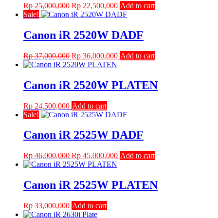
Original
Current
Rp
25,000,000
Rp
22,500,000
Add to cart
price
price
Sale!
was:
is:
Rp 25,000,000.
Rp 22,500,000.
Canon iR 2520W DADF
Original
Current
Rp
37,000,000
Rp
36,000,000
Add to cart
price
price
was:
is:
Rp 37,000,000.
Rp 36,000,000.
Canon iR 2520W PLATEN
Rp
24,500,000
Add to cart
Sale!
Canon iR 2525W DADF
Original
Current
Rp
46,000,000
Rp
45,000,000
Add to cart
price
price
was:
is:
Rp 46,000,000.
Rp 45,000,000.
Canon iR 2525W PLATEN
Rp
33,000,000
Add to cart