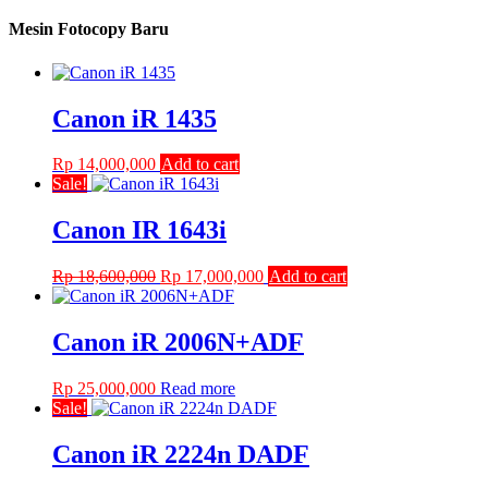
Mesin Fotocopy Baru
Canon iR 1435
Rp
14,000,000
Add to cart
Sale!
Canon IR 1643i
Original
Current
Rp
18,600,000
Rp
17,000,000
Add to cart
price
price
was:
is:
Rp 18,600,000.
Rp 17,000,000.
Canon iR 2006N+ADF
Rp
25,000,000
Read more
Sale!
Canon iR 2224n DADF