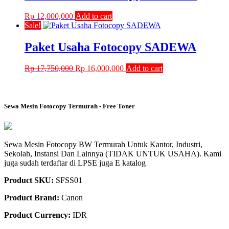
Rp
12,000,000
Add to cart
Sale!
Paket Usaha Fotocopy SADEWA
Original
Current
Rp
17,750,000
Rp
16,000,000
Add to cart
price
price
was:
is:
Rp 17,750,000.
Rp 16,000,000.
Sewa Mesin Fotocopy Termurah - Free Toner
Sewa Mesin Fotocopy BW Termurah Untuk Kantor, Industri,
Sekolah, Instansi Dan Lainnya (TIDAK UNTUK USAHA). Kami
juga sudah terdaftar di LPSE juga E katalog
Product SKU:
SFSS01
Product Brand:
Canon
Product Currency:
IDR