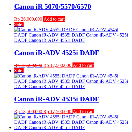
Canon iR 5070/5570/6570
Rp
26,000,000
Add to cart
Sale!
Canon iR-ADV 4525i DADF
Original
Current
Rp
18,500,000
Rp
17,500,000
Add to cart
price
price
Sale!
was:
is:
Rp 18,500,000.
Rp 17,500,000.
Canon iR-ADV 4535i DADF
Original
Current
Rp
18,500,000
Rp
17,500,000
Add to cart
price
price
was:
is:
Rp 18,500,000.
Rp 17,500,000.