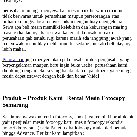
mesinnya.
be
chosen
perusahaan ini juga menyewakan mesin baik berwarna maupun
on
tidak berwarna untuk perusahaan maupun perseorangan atau
the
pribadi. sehingga bisa menyesuaikan dengan biaya pengeluaran.
product
Sewa apa beli mesin memiliki kelebihan dan kekurangan masing-
page
masing diantaranya kalo sewajika terjadi kerusakan maka
perusahaan gak terlalu rugi karena masih ada tanggung jawab yang
menyewakan dan biaya lebih murah., sedangkan kalo beli biayanya
lebih mahal.
Perusahaan
juga menyediakan paket usaha untuk pengusaha yang
berpengalaman maupun baru ingin buka usaha. perusahaan kami
didukung dengan teknisi yang handal dan dapat dipercaya sehingga
mesin dapat terawat dengan baik dan benar.[/hide]
Produk – Produk Kami | Rental Mesin Fotocopy
Semarang
Selain menyewakan mesin fotocopy, kami juga memiliki produk lain
yaitu penjualan mesin fotocopy baru, mesin fotocopy rekondisi
import (bergaransi) serta Paket usaha fotocopy mulai dari pemula
hingga Advance. Berikut kami lampirkan ;