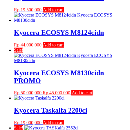
Rp
19,500,000
Add to cart
Kyocera ECOSYS M8124cidn
Rp
44,000,000
Add to cart
Sale!
Kyocera ECOSYS M8130cidn
PROMO
Original
Current
Rp
50,000,000
Rp
45,000,000
Add to cart
price
price
was:
is:
Rp 50,000,000.
Rp 45,000,000.
Kyocera Taskalfa 2200ci
Rp
19,000,000
Add to cart
Sale!