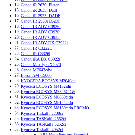
Canon iR 2630i Platen
Canon iR 2635i Dadf
Canon iR 2925i DADF
Canon IR 2930i DADF
Canon IR ADV C3926i
Canon IR ADV C3930i
Canon IR ADV C3935i
Canon IR ADV DX C3922i
Canon IR C3222L
Canon iR C3326i
Canon iRA DX C3922i
Canon Maxify GX4070
Canon MF643cdw
Epson AM-C5000
KYOCERA ECOSYS M2040dn
Kyocera ECOSYS M4132idn
Kyocera ECOSYS M5526CDW
Kyocera ECOSYS M6630cidn
Kyocera ECOSYS M8124cidn
Kyocera ECOSYS M8130cidn PROMO
Kyocera Taskalfa 2200ci
Kyocera TASKalfa 2552ci
Kyocera TASKalfa 3252ci
Kyocera Taskalfa 4052ci
Mesin Fotocopy Rekondisi