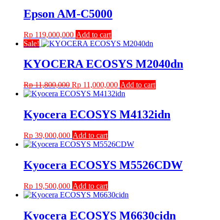
Epson AM-C5000
Rp
119,000,000
Add to cart
Sale!
KYOCERA ECOSYS M2040dn
Original
Current
Rp
11,800,000
Rp
11,000,000
Add to cart
price
price
was:
is:
Rp 11,800,000.
Rp 11,000,000.
Kyocera ECOSYS M4132idn
Rp
39,000,000
Add to cart
Kyocera ECOSYS M5526CDW
Rp
19,500,000
Add to cart
Kyocera ECOSYS M6630cidn