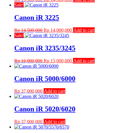
price
price
Sale!
was:
is:
Rp 15,500,000.
Rp 14,500,000.
Canon iR 3225
Original
Current
Rp
14,500,000
Rp
14,000,000
Add to cart
price
price
Sale!
was:
is:
Rp 14,500,000.
Rp 14,000,000.
Canon iR 3235/3245
Original
Current
Rp
16,000,000
Rp
15,000,000
Add to cart
price
price
was:
is:
Rp 16,000,000.
Rp 15,000,000.
Canon iR 5000/6000
Rp
37,000,000
Add to cart
Canon iR 5020/6020
Rp
37,000,000
Add to cart