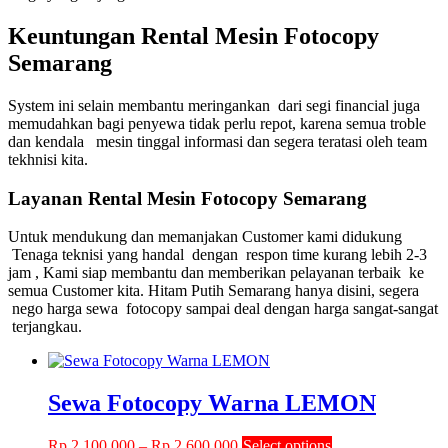
Keuntungan Rental Mesin Fotocopy
Semarang
System ini selain membantu meringankan dari segi financial juga
memudahkan bagi penyewa tidak perlu repot, karena semua troble
dan kendala mesin tinggal informasi dan segera teratasi oleh team
tekhnisi kita.
Layanan Rental Mesin Fotocopy Semarang
Untuk mendukung dan memanjakan Customer kami didukung
Tenaga teknisi yang handal dengan respon time kurang lebih 2-3
jam , Kami siap membantu dan memberikan pelayanan terbaik ke
semua Customer kita. Hitam Putih Semarang hanya disini, segera
nego harga sewa fotocopy sampai deal dengan harga sangat-sangat
terjangkau.
Sewa Fotocopy Warna LEMON
Price
This
Rp
2,100,000
–
Rp
2,600,000
Select options