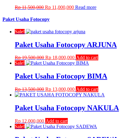
Original
Current
Rp
11,500,000
Rp
11,000,000
Read more
price
price
was:
is:
Paket Usaha Fotocopy
Rp 11,500,000.
Rp 11,000,000.
Sale!
Paket Usaha Fotocopy ARJUNA
Original
Current
Rp
19,500,000
Rp
18,000,000
Add to cart
price
price
Sale!
was:
is:
Rp 19,500,000.
Rp 18,000,000.
Paket Usaha Fotocopy BIMA
Original
Current
Rp
13,500,000
Rp
13,000,000
Add to cart
price
price
was:
is:
Rp 13,500,000.
Rp 13,000,000.
Paket Usaha Fotocopy NAKULA
Rp
12,000,000
Add to cart
Sale!