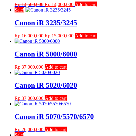
Original
Current
Rp
14,500,000
Rp
14,000,000
Add to cart
price
price
Sale!
was:
is:
Rp 14,500,000.
Rp 14,000,000.
Canon iR 3235/3245
Original
Current
Rp
16,000,000
Rp
15,000,000
Add to cart
price
price
was:
is:
Rp 16,000,000.
Rp 15,000,000.
Canon iR 5000/6000
Rp
37,000,000
Add to cart
Canon iR 5020/6020
Rp
37,000,000
Add to cart
Canon iR 5070/5570/6570
Rp
26,000,000
Add to cart
Sale!