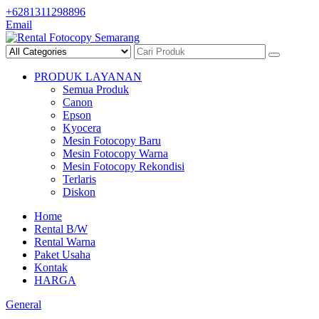
Skip
+6281311298896
to
Email
content
PRODUK LAYANAN
Semua Produk
Canon
Epson
Kyocera
Mesin Fotocopy Baru
Mesin Fotocopy Warna
Mesin Fotocopy Rekondisi
Terlaris
Diskon
Home
Rental B/W
Rental Warna
Paket Usaha
Kontak
HARGA
General