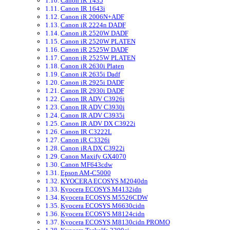
Canon iR 1435
Canon IR 1643i
Canon iR 2006N+ADF
Canon iR 2224n DADF
Canon iR 2520W DADF
Canon iR 2520W PLATEN
Canon iR 2525W DADF
Canon iR 2525W PLATEN
Canon iR 2630i Platen
Canon iR 2635i Dadf
Canon iR 2925i DADF
Canon IR 2930i DADF
Canon IR ADV C3926i
Canon IR ADV C3930i
Canon IR ADV C3935i
Canon IR ADV DX C3922i
Canon IR C3222L
Canon iR C3326i
Canon iRA DX C3922i
Canon Maxify GX4070
Canon MF643cdw
Epson AM-C5000
KYOCERA ECOSYS M2040dn
Kyocera ECOSYS M4132idn
Kyocera ECOSYS M5526CDW
Kyocera ECOSYS M6630cidn
Kyocera ECOSYS M8124cidn
Kyocera ECOSYS M8130cidn PROMO