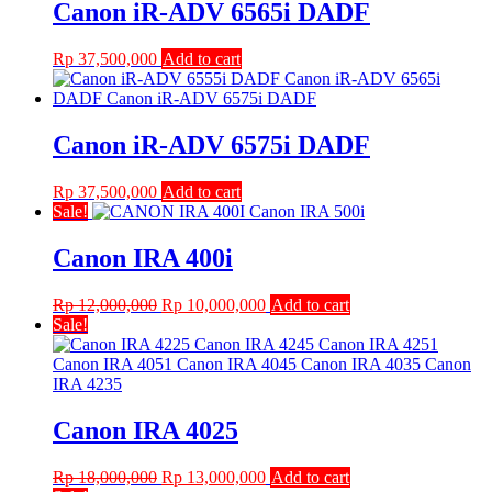
Canon iR-ADV 6565i DADF
Rp
37,500,000
Add to cart
Canon iR-ADV 6575i DADF
Rp
37,500,000
Add to cart
Sale!
Canon IRA 400i
Original
Current
Rp
12,000,000
Rp
10,000,000
Add to cart
price
price
Sale!
was:
is:
Rp 12,000,000.
Rp 10,000,000.
Canon IRA 4025
Original
Current
Rp
18,000,000
Rp
13,000,000
Add to cart