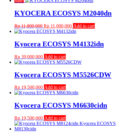
Sale!
KYOCERA ECOSYS M2040dn
Original
Current
Rp
11,800,000
Rp
11,000,000
Add to cart
price
price
was:
is:
Rp 11,800,000.
Rp 11,000,000.
Kyocera ECOSYS M4132idn
Rp
39,000,000
Add to cart
Kyocera ECOSYS M5526CDW
Rp
19,500,000
Add to cart
Kyocera ECOSYS M6630cidn
Rp
19,500,000
Add to cart