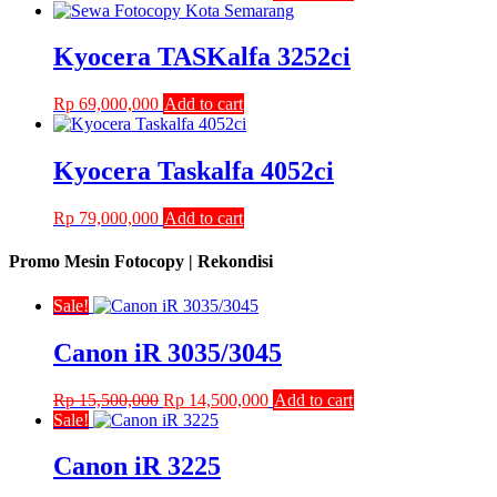
price
price
was:
is:
Rp 62,000,000.
Rp 57,000,000.
Kyocera TASKalfa 3252ci
Rp
69,000,000
Add to cart
Kyocera Taskalfa 4052ci
Rp
79,000,000
Add to cart
Promo Mesin Fotocopy | Rekondisi
Sale!
Canon iR 3035/3045
Original
Current
Rp
15,500,000
Rp
14,500,000
Add to cart
price
price
Sale!
was:
is:
Rp 15,500,000.
Rp 14,500,000.
Canon iR 3225