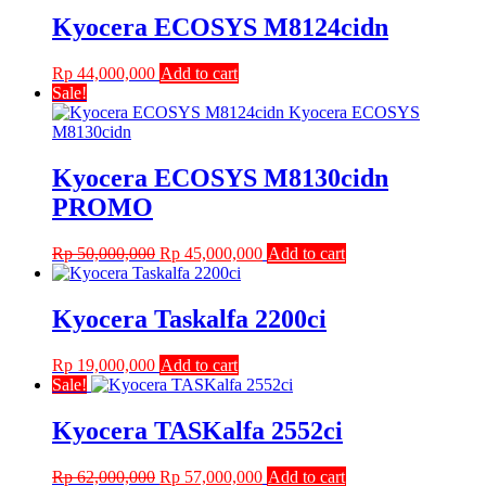
Kyocera ECOSYS M8124cidn
Rp
44,000,000
Add to cart
Sale!
Kyocera ECOSYS M8130cidn
PROMO
Original
Current
Rp
50,000,000
Rp
45,000,000
Add to cart
price
price
was:
is:
Rp 50,000,000.
Rp 45,000,000.
Kyocera Taskalfa 2200ci
Rp
19,000,000
Add to cart
Sale!
Kyocera TASKalfa 2552ci
Original
Current
Rp
62,000,000
Rp
57,000,000
Add to cart