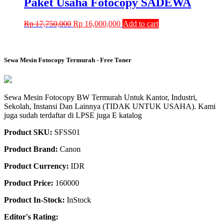
Paket Usaha Fotocopy SADEWA
Original
Current
Rp
17,750,000
Rp
16,000,000
Add to cart
price
price
was:
is:
Rp 17,750,000.
Rp 16,000,000.
Sewa Mesin Fotocopy Termurah - Free Toner
Sewa Mesin Fotocopy BW Termurah Untuk Kantor, Industri,
Sekolah, Instansi Dan Lainnya (TIDAK UNTUK USAHA). Kami
juga sudah terdaftar di LPSE juga E katalog
Product SKU:
SFSS01
Product Brand:
Canon
Product Currency:
IDR
Product Price:
160000
Product In-Stock:
InStock
Editor's Rating: