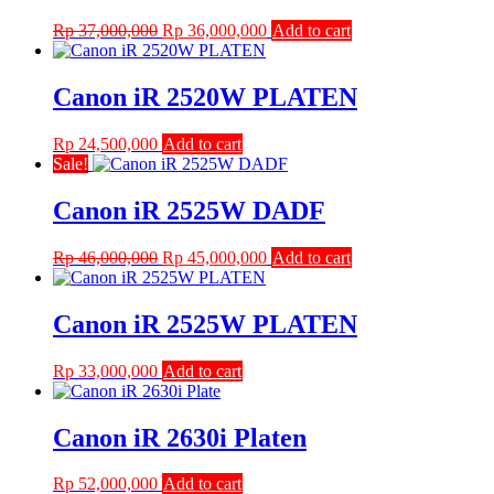
Original
Current
Rp
37,000,000
Rp
36,000,000
Add to cart
price
price
was:
is:
Rp 37,000,000.
Rp 36,000,000.
Canon iR 2520W PLATEN
Rp
24,500,000
Add to cart
Sale!
Canon iR 2525W DADF
Original
Current
Rp
46,000,000
Rp
45,000,000
Add to cart
price
price
was:
is:
Rp 46,000,000.
Rp 45,000,000.
Canon iR 2525W PLATEN
Rp
33,000,000
Add to cart
Canon iR 2630i Platen
Rp
52,000,000
Add to cart