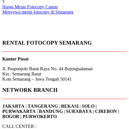
5
Post
Harga Mesin Fotocopy Canon
Menyewa mesin fotocopy di Semarang
navigation
RENTAL FOTOCOPY SEMARANG
Kantor Pusat
Jl. Pusponjolo Barat Raya No. 44 Bojongsalaman
Kec. Semarang Barat
Kota Semarang – Jawa Tengah 50141
NETWORK BRANCH
JAKARTA
|
TANGERANG
|
BEKASI
|
SOLO |
PURWAKARTA
|
BANDUNG
|
SURABAYA | CIREBON |
BOGOR | PURWOKERTO
CALL CENTER :