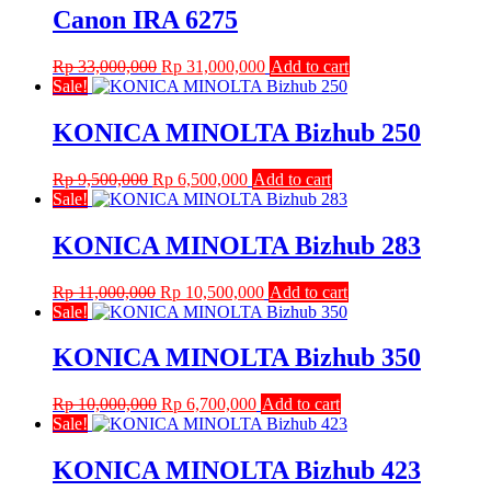
Rp 33,000,000.
Rp 30,000,000.
Canon IRA 6275
Original
Current
Rp
33,000,000
Rp
31,000,000
Add to cart
price
price
Sale!
was:
is:
Rp 33,000,000.
Rp 31,000,000.
KONICA MINOLTA Bizhub 250
Original
Current
Rp
9,500,000
Rp
6,500,000
Add to cart
price
price
Sale!
was:
is:
Rp 9,500,000.
Rp 6,500,000.
KONICA MINOLTA Bizhub 283
Original
Current
Rp
11,000,000
Rp
10,500,000
Add to cart
price
price
Sale!
was:
is:
Rp 11,000,000.
Rp 10,500,000.
KONICA MINOLTA Bizhub 350
Original
Current
Rp
10,000,000
Rp
6,700,000
Add to cart
price
price
Sale!
was:
is:
Rp 10,000,000.
Rp 6,700,000.
KONICA MINOLTA Bizhub 423