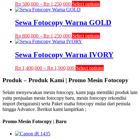
Price
This
Rp
500,000
–
Rp
1,250,000
Select options
options
range:
product
may
Rp 500,000
has
be
through
multiple
Sewa Fotocopy Warna GOLD
chosen
Rp 1,250,000
variants.
on
The
the
Price
This
Rp
800,000
–
Rp
1,250,000
Select options
options
product
range:
product
may
page
Rp 800,000
has
be
through
multiple
Sewa Fotocopy Warna IVORY
chosen
Rp 1,250,000
variants.
on
The
the
Price
This
Rp
1,400,000
–
Rp
1,900,000
Select options
options
product
range:
product
may
page
Rp 1,400,000
has
Produk – Produk Kami | Promo Mesin Fotocopy
be
through
multiple
chosen
Rp 1,900,000
variants.
on
Selain menyewakan mesin fotocopy, kami juga memiliki produk lain
The
the
yaitu penjualan mesin fotocopy baru, mesin fotocopy rekondisi
options
product
import (bergaransi) serta Paket usaha fotocopy mulai dari pemula
may
page
hingga Advance. Berikut kami lampirkan ;
be
chosen
Promo Mesin Fotocopy | Baru
on
the
product