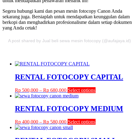
untuk mendapatkan penawaran menarik ini!
Segera hubungi kami dan pesan mesin fotocopy Canon Anda
sekarang juga. Bersiaplah untuk mendapatkan keunggulan dalam
berkopi dan menghadirkan profesionalisme dalam setiap dokumen
yang Anda cetak!
A post shared by Jual beli sewa mesin fotocopy (@aufajaya.id)
RENTAL FOTOCOPY CAPITAL
Price
This
Rp
500,000
–
Rp
680,000
Select options
range:
product
Rp 500,000
has
through
multiple
RENTAL FOTOCOPY MEDIUM
Rp 680,000
variants.
The
Price
This
Rp
400,000
–
Rp
580,000
Select options
options
range:
product
may
Rp 400,000
has
be
through
multiple