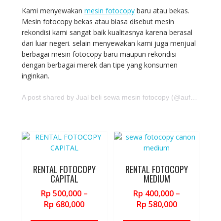
Kami menyewakan
mesin fotocopy
baru atau bekas.
Mesin fotocopy bekas atau biasa disebut mesin
rekondisi kami sangat baik kualitasnya karena berasal
dari luar negeri. selain menyewakan kami juga menjual
berbagai mesin fotocopy baru maupun rekondisi
dengan berbagai merek dan tipe yang konsumen
inginkan.
A post shared by Jual beli sewa mesin fotocopy (@aufajaya.id)
RENTAL FOTOCOPY
RENTAL FOTOCOPY
CAPITAL
MEDIUM
Rp
500,000
–
Rp
400,000
–
Price
Price
Rp
680,000
Rp
580,000
range:
range:
This
This