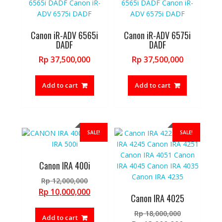
Canon iR-ADV 6565i
Canon iR-ADV 6575i
DADF
DADF
Rp
37,500,000
Rp
37,500,000
Add to cart
Add to cart
SALE!
SALE!
Canon IRA 400i
Original
Rp
12,000,000
price
Current
Rp
10,000,000
Canon IRA 4025
was:
price
Rp 12,000,000.
Original
is:
Rp
18,000,000
Add to cart