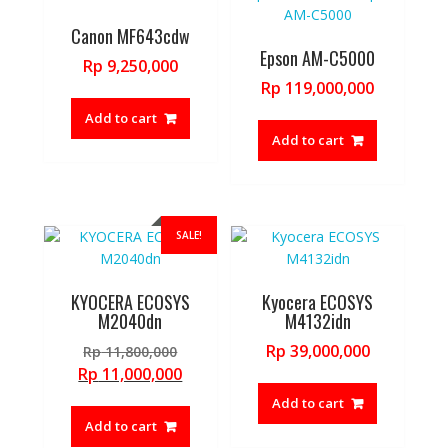
Canon MF643cdw
Epson AM-C5000
Rp
9,250,000
Rp
119,000,000
Add to cart
Add to cart
SALE!
KYOCERA ECOSYS
Kyocera ECOSYS
M2040dn
M4132idn
Original
Rp
39,000,000
Rp
11,800,000
price
Current
Rp
11,000,000
was:
price
Add to cart
Rp 11,800,000.
is:
Add to cart
Rp 11,000,000.