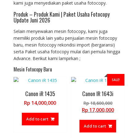
kami juga menyediakan paket usaha fotocopy.
Produk – Produk Kami | Paket Usaha Fotocopy
Update Juni 2026
Selain menyewakan mesin fotocopy, kami juga
memiliki produk lain yaitu penjualan mesin fotocopy
baru, mesin fotocopy rekondisi import (bergaransi)
serta Paket usaha fotocopy mulai dari pemula hingga
Advance. Berikut kami lampirkan ;
Mesin Fotocopy Baru
SALE!
Canon iR 1435
Canon IR 1643i
Original
Rp
14,000,000
Rp
18,600,000
price
Current
Rp
17,000,000
was:
price
Add to cart
Rp 18,600,
is:
Add to cart
Rp 17,000,