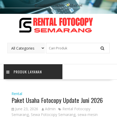
Skip
+6281311298896
Email
to
content
PRODUK LAYANAN
Rental
Paket Usaha Fotocopy Update Juni 2026
June 23, 2026
Admin
Rental Fotocopy
Semarang
,
Sewa Fotocopy Semarang
,
sewa mesin