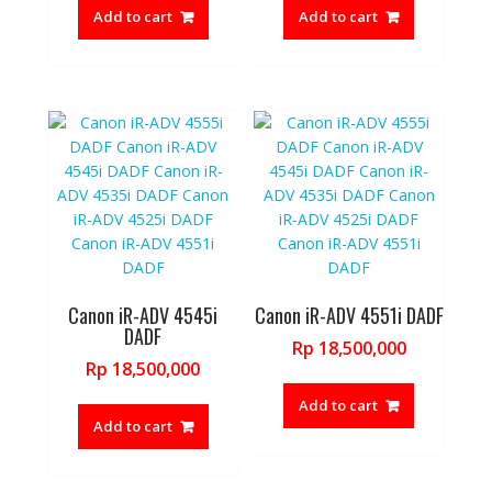
Rp 18,500,000.
Rp 18,500,
is:
is:
Add to cart
Add to cart
Rp 17,500,000.
Rp 17,500,
Canon iR-ADV 4545i
Canon iR-ADV 4551i DADF
DADF
Rp
18,500,000
Rp
18,500,000
Add to cart
Add to cart