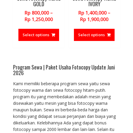
chosen
chosen
GOLD
IVORY
on
on
Rp
800,000
–
Rp
1,400,000
–
the
the
Price
Price
Rp
1,250,000
Rp
1,900,000
product
product
range:
range:
This
This
page
page
Rp 800,000
Rp 1,400,0
product
product
Select options
Select options
through
through
has
has
Rp 1,250,000
Rp 1,900,0
multiple
multiple
variants.
variants.
The
The
Program Sewa | Paket Usaha Fotocopy Update Juni
options
options
2026
may
may
be
be
Kami memiliki beberapa program sewa yaitu sewa
chosen
chosen
fotocopy warna dan sewa fotocopy hitam-putih.
on
on
program itu yang membedakan adalah mesin yang
the
the
disewakan yaitu mesin yang bisa fotocopy warna
product
product
maupun bukan. Sewa ini berbeda-beda harga dan
page
page
kondisi yang didapat sesuai perjanjian dan biaya yang
dikeluarkan. Kelebihannya Ada yang dapat bonus
fotocopy sampai 2000 lembar dan lain-lain. Selain itu