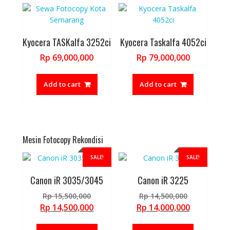
Kyocera TASKalfa 3252ci
Kyocera Taskalfa 4052ci
Rp
69,000,000
Rp
79,000,000
Add to cart
Add to cart
Mesin Fotocopy Rekondisi
SALE!
SALE!
Canon iR 3035/3045
Canon iR 3225
Original
Original
Rp
15,500,000
Rp
14,500,000
price
price
Current
Current
Rp
14,500,000
Rp
14,000,000
was:
was:
price
price
Rp 15,500,000.
Rp 14,500,
is:
is: