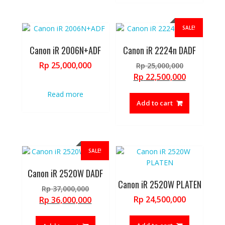
SALE!
Canon iR 2006N+ADF
Canon iR 2224n DADF
Original
Rp
25,000,000
Rp
25,000,000
price
Current
Rp
22,500,000
was:
price
Read more
Rp 25,000,
is:
Add to cart
Rp 22,500,
SALE!
Canon iR 2520W DADF
Canon iR 2520W PLATEN
Original
Rp
37,000,000
price
Current
Rp
24,500,000
Rp
36,000,000
was:
price
Rp 37,000,000.
is: