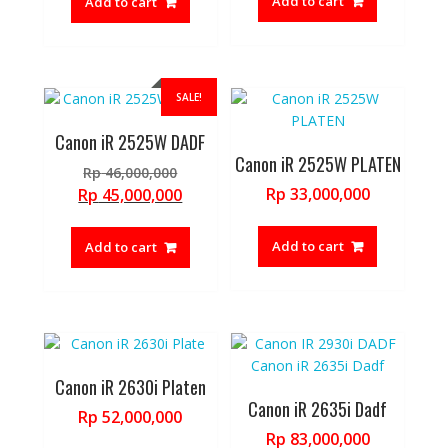
Add to cart
Add to cart
Rp 36,000,000.
SALE!
Canon iR 2525W DADF
Canon iR 2525W PLATEN
Original
Rp
46,000,000
price
Current
Rp
33,000,000
Rp
45,000,000
was:
price
Rp 46,000,000.
is:
Add to cart
Add to cart
Rp 45,000,000.
Canon iR 2630i Platen
Canon iR 2635i Dadf
Rp
52,000,000
Rp
83,000,000