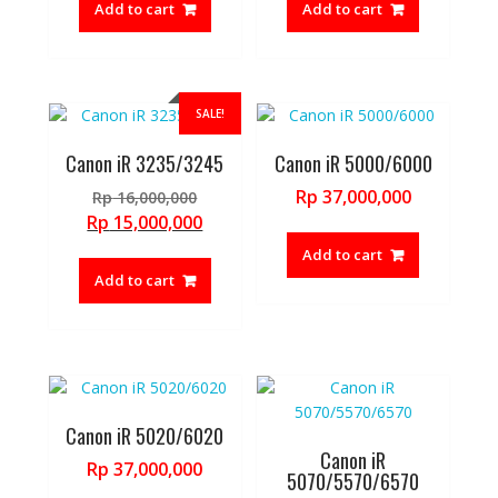
Add to cart
Add to cart
Rp 14,500,000.
Rp 14,000,
SALE!
Canon iR 3235/3245
Canon iR 5000/6000
Original
Rp
37,000,000
Rp
16,000,000
price
Current
Rp
15,000,000
was:
price
Add to cart
Rp 16,000,000.
is:
Add to cart
Rp 15,000,000.
Canon iR 5020/6020
Canon iR
Rp
37,000,000
5070/5570/6570