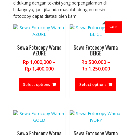
be
be
didukung dengan teknisi yang berpengalaman di
chosen
chosen
bidangnya, jadi jika ada masalah dengan mesin
on
on
fotocopy dapat diatasi oleh kami.
the
the
SALE!
product
product
page
page
Sewa Fotocopy Warna
Sewa Fotocopy Warna
AZURE
BEIGE
Rp
1,000,000
–
Rp
500,000
–
Price
Price
Rp
1,400,000
Rp
1,250,000
range:
range:
This
This
Rp 1,000,000
Rp 500,000
product
product
Select options
Select options
through
through
has
has
Rp 1,400,000
Rp 1,250,0
multiple
multiple
variants.
variants.
The
The
options
options
may
may
be
be
Sewa Fotocopy Warna
Sewa Fotocopy Warna