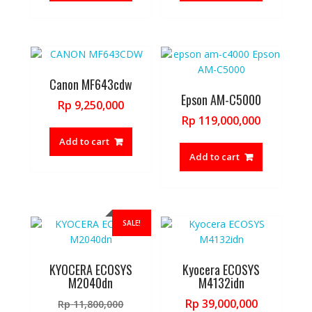
Canon MF643cdw
Epson AM-C5000
Rp
9,250,000
Rp
119,000,000
Add to cart
Add to cart
SALE!
KYOCERA ECOSYS
Kyocera ECOSYS
M2040dn
M4132idn
Original
Rp
39,000,000
Rp
11,800,000