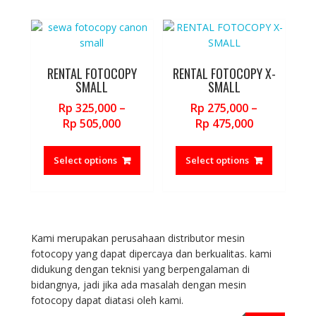
variants.
variants.
The
The
options
options
may
may
be
be
RENTAL FOTOCOPY
RENTAL FOTOCOPY X-
chosen
chosen
SMALL
SMALL
on
on
Rp
325,000
–
Rp
275,000
–
the
the
Price
Price
Rp
505,000
Rp
475,000
product
product
range:
range:
This
This
page
page
Rp 325,000
Rp 275,000
product
product
Select options
Select options
through
through
has
has
Rp 505,000
Rp 475,000
multiple
multiple
variants.
variants.
The
The
options
options
Kami merupakan perusahaan distributor mesin
may
may
fotocopy yang dapat dipercaya dan berkualitas. kami
be
be
didukung dengan teknisi yang berpengalaman di
chosen
chosen
bidangnya, jadi jika ada masalah dengan mesin
on
on
fotocopy dapat diatasi oleh kami.
the
the