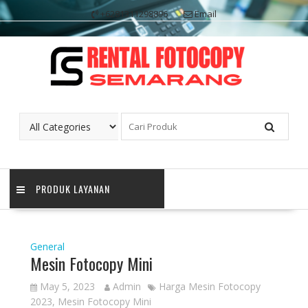
Skip
+6281311298896
Email
to
content
PRODUK LAYANAN
General
Mesin Fotocopy Mini
May 5, 2023
Admin
Harga Mesin Fotocopy
2023
,
Mesin Fotocopy Mini