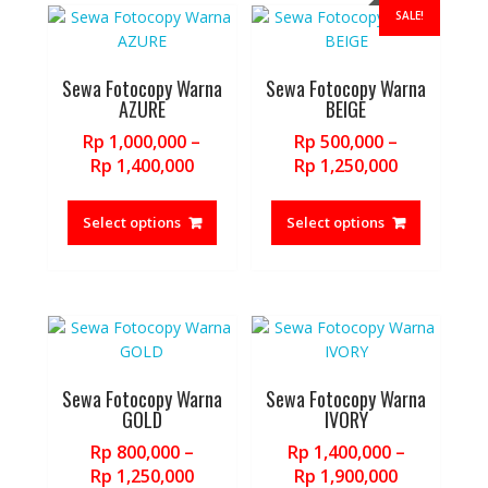
SALE!
product
product
page
page
Sewa Fotocopy Warna
Sewa Fotocopy Warna
AZURE
BEIGE
Rp
1,000,000
–
Rp
500,000
–
Price
Price
Rp
1,400,000
Rp
1,250,000
range:
range:
This
This
Rp 1,000,000
Rp 500,000
product
product
Select options
Select options
through
through
has
has
Rp 1,400,000
Rp 1,250,0
multiple
multiple
variants.
variants.
The
The
options
options
may
may
be
be
Sewa Fotocopy Warna
Sewa Fotocopy Warna
chosen
chosen
GOLD
IVORY
on
on
Rp
800,000
–
Rp
1,400,000
–
the
the
Price
Price
Rp
1,250,000
Rp
1,900,000
product
product