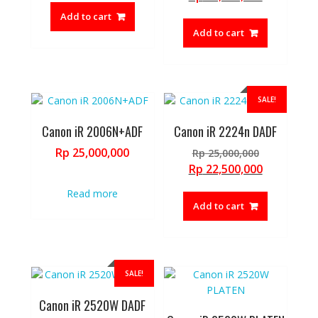
was:
price
Add to cart
Rp 18,600,
is:
Add to cart
Rp 17,000,
SALE!
Canon iR 2006N+ADF
Canon iR 2224n DADF
Original
Rp
25,000,000
Rp
25,000,000
price
Current
Rp
22,500,000
was:
price
Read more
Rp 25,000,
is:
Add to cart
Rp 22,500,
SALE!
Canon iR 2520W DADF