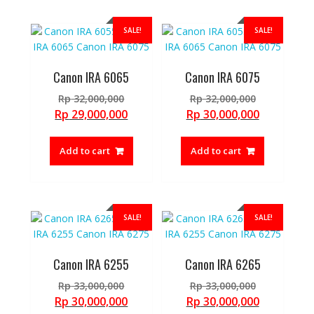
SALE!
SALE!
Canon IRA 6065
Canon IRA 6075
Original
Original
Rp
32,000,000
Rp
32,000,000
price
price
Current
Current
Rp
29,000,000
Rp
30,000,000
was:
was:
price
price
Rp 32,000,000.
Rp 32,000,
is:
is:
Add to cart
Add to cart
Rp 29,000,000.
Rp 30,000,
SALE!
SALE!
Canon IRA 6255
Canon IRA 6265
Original
Original
Rp
33,000,000
Rp
33,000,000
price
price
Current
Current
Rp
30,000,000
Rp
30,000,000