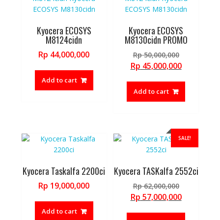
Kyocera ECOSYS
Kyocera ECOSYS
M8124cidn
M8130cidn PROMO
Original
Rp
44,000,000
Rp
50,000,000
price
Current
Rp
45,000,000
was:
price
Add to cart
Rp 50,000,
is:
Add to cart
Rp 45,000,
SALE!
Kyocera Taskalfa 2200ci
Kyocera TASKalfa 2552ci
Original
Rp
19,000,000
Rp
62,000,000
price
Current
Rp
57,000,000
was:
price
Add to cart
Rp 62,000,
is: