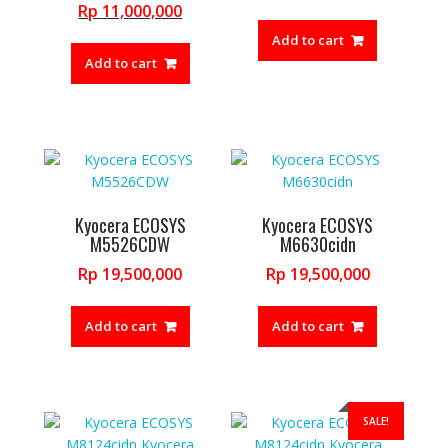
price
Current
Rp
11,000,000
was:
price
Add to cart
Rp 11,800,000.
is:
Add to cart
Rp 11,000,000.
Kyocera ECOSYS
Kyocera ECOSYS
M5526CDW
M6630cidn
Rp
19,500,000
Rp
19,500,000
Add to cart
Add to cart
SALE!