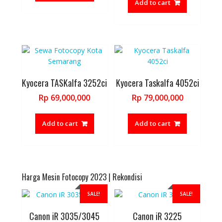
Add to cart
Rp 57,000,
Kyocera TASKalfa 3252ci
Kyocera Taskalfa 4052ci
Rp
69,000,000
Rp
79,000,000
Add to cart
Add to cart
Harga Mesin Fotocopy 2023 | Rekondisi
SALE!
SALE!
Canon iR 3035/3045
Canon iR 3225