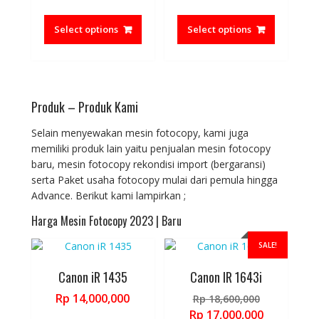
range:
range:
This
This
page
page
Rp 800,000
Rp 1,400,0
product
product
Select options
Select options
through
through
has
has
Rp 1,250,000
Rp 1,900,0
multiple
multiple
variants.
variants.
The
The
Produk – Produk Kami
options
options
may
may
Selain menyewakan mesin fotocopy, kami juga
be
be
memiliki produk lain yaitu penjualan mesin fotocopy
chosen
chosen
baru, mesin fotocopy rekondisi import (bergaransi)
on
on
serta Paket usaha fotocopy mulai dari pemula hingga
the
the
Advance. Berikut kami lampirkan ;
product
product
page
page
Harga Mesin Fotocopy 2023 | Baru
SALE!
Canon iR 1435
Canon IR 1643i
Original
Rp
14,000,000
Rp
18,600,000
price
Current
Rp
17,000,000