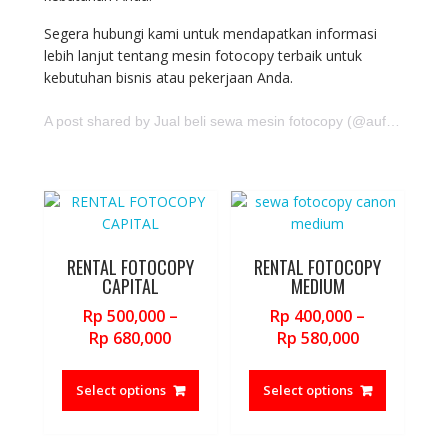
Segera hubungi kami untuk mendapatkan informasi
lebih lanjut tentang mesin fotocopy terbaik untuk
kebutuhan bisnis atau pekerjaan Anda.
A post shared by Jual beli sewa mesin fotocopy (@aufajaya.id)
RENTAL FOTOCOPY
RENTAL FOTOCOPY
CAPITAL
MEDIUM
Rp
500,000
–
Rp
400,000
–
Price
Price
Rp
680,000
Rp
580,000
range:
range:
This
This
Rp 500,000
Rp 400,000
product
product
Select options
Select options
through
through
has
has
Rp 680,000
Rp 580,000
multiple
multiple