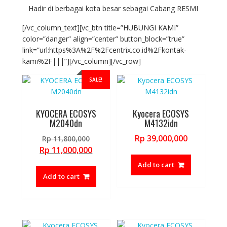
Hadir di berbagai kota besar sebagai Cabang RESMI
[/vc_column_text][vc_btn title=”HUBUNGI KAMI”
color=”danger” align=”center” button_block=”true”
link=”url:https%3A%2F%2Fcentrix.co.id%2Fkontak-
kami%2F|||”][/vc_column][/vc_row]
SALE!
KYOCERA ECOSYS
Kyocera ECOSYS
M2040dn
M4132idn
Original
Rp
39,000,000
Rp
11,800,000
price
Current
Rp
11,000,000
was:
price
Add to cart
Rp 11,800,000.
is:
Add to cart
Rp 11,000,000.