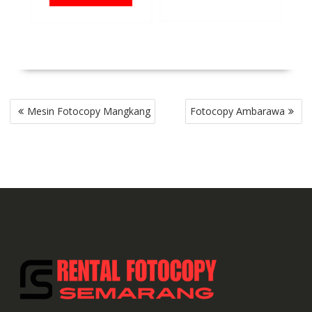
Rp 6,700,000.
Rp 11,000,
Post
Mesin Fotocopy Mangkang
Fotocopy Ambarawa
navigation