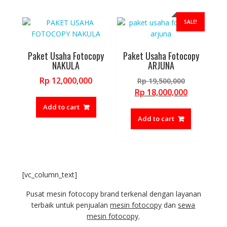
SALE!
Paket Usaha Fotocopy
Paket Usaha Fotocopy
NAKULA
ARJUNA
Original
Rp
12,000,000
Rp
19,500,000
price
Current
Rp
18,000,000
was:
price
Add to cart
Rp 19,500,
is:
Add to cart
Rp 18,000,
[vc_column_text]
Pusat mesin fotocopy brand terkenal dengan layanan
terbaik untuk penjualan
mesin fotocopy
dan
sewa
mesin fotocopy
.