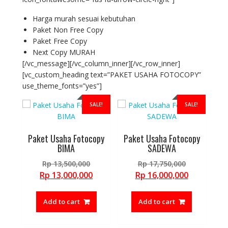
Harga murah sesuai kebutuhan
Paket Non Free Copy
Paket Free Copy
Next Copy MURAH
[/vc_message][/vc_column_inner][/vc_row_inner]
[vc_custom_heading text=”PAKET USAHA FOTOCOPY”
use_theme_fonts=”yes”]
SALE!
SALE!
Paket Usaha Fotocopy
Paket Usaha Fotocopy
BIMA
SADEWA
Original
Original
Rp
13,500,000
Rp
17,750,000
price
price
Current
Current
Rp
13,000,000
Rp
16,000,000
was:
was:
price
price
Rp 13,500,000.
Rp 17,750,
is:
is:
Add to cart
Add to cart
Rp 13,000,000.
Rp 16,000,