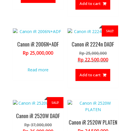
Rp 18,600,
is:
Add to cart
Rp 17,000,
SALE!
Canon iR 2006N+ADF
Canon iR 2224n DADF
Original
Rp
25,000,000
Rp
25,000,000
price
Current
Rp
22,500,000
was:
price
Read more
Rp 25,000,
is:
Add to cart
Rp 22,500,
SALE!
Canon iR 2520W DADF
Canon iR 2520W PLATEN
Original
Rp
37,000,000
price