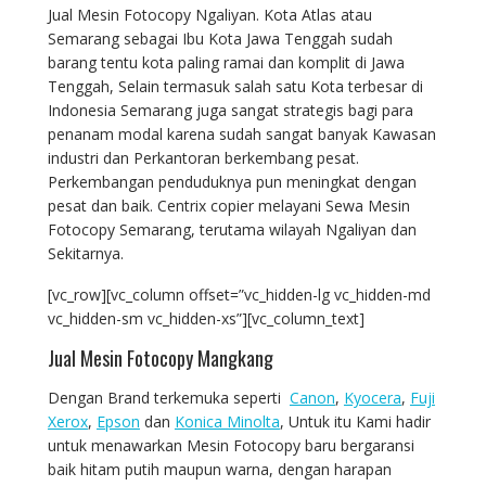
Jual Mesin Fotocopy Ngaliyan. Kota Atlas atau
Semarang sebagai Ibu Kota Jawa Tenggah sudah
barang tentu kota paling ramai dan komplit di Jawa
Tenggah, Selain termasuk salah satu Kota terbesar di
Indonesia Semarang juga sangat strategis bagi para
penanam modal karena sudah sangat banyak Kawasan
industri dan Perkantoran berkembang pesat.
Perkembangan penduduknya pun meningkat dengan
pesat dan baik. Centrix copier melayani Sewa Mesin
Fotocopy Semarang, terutama wilayah Ngaliyan dan
Sekitarnya.
[vc_row][vc_column offset=”vc_hidden-lg vc_hidden-md
vc_hidden-sm vc_hidden-xs”][vc_column_text]
Jual Mesin Fotocopy Mangkang
Dengan Brand terkemuka seperti
Canon
,
Kyocera
,
Fuji
Xerox
,
Epson
dan
Konica Minolta
, Untuk itu Kami hadir
untuk menawarkan Mesin Fotocopy baru bergaransi
baik hitam putih maupun warna, dengan harapan