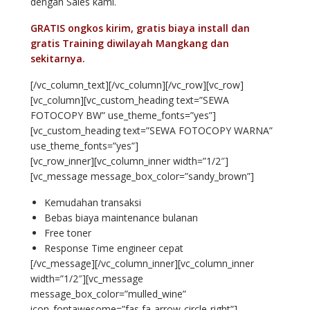
dengan Sales kami.
GRATIS ongkos kirim, gratis biaya install dan
gratis Training diwilayah Mangkang dan
sekitarnya.
[/vc_column_text][/vc_column][/vc_row][vc_row]
[vc_column][vc_custom_heading text=”SEWA
FOTOCOPY BW” use_theme_fonts=”yes”]
[vc_custom_heading text=”SEWA FOTOCOPY WARNA”
use_theme_fonts=”yes”]
[vc_row_inner][vc_column_inner width=”1/2″]
[vc_message message_box_color=”sandy_brown”]
Kemudahan transaksi
Bebas biaya maintenance bulanan
Free toner
Response Time engineer cepat
[/vc_message][/vc_column_inner][vc_column_inner
width=”1/2″][vc_message
message_box_color=”mulled_wine”
icon_fontawesome=”fas fa-arrow-circle-right”]