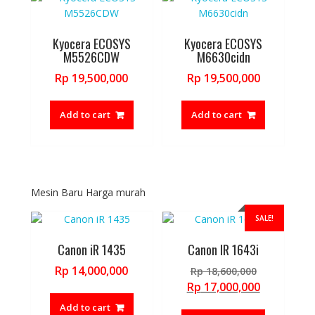
Kyocera ECOSYS
Kyocera ECOSYS
M5526CDW
M6630cidn
Rp
19,500,000
Rp
19,500,000
Add to cart
Add to cart
Mesin Baru Harga murah
SALE!
Canon iR 1435
Canon IR 1643i
Original
Rp
14,000,000
Rp
18,600,000
price
Current
Rp
17,000,000
was:
price
Add to cart