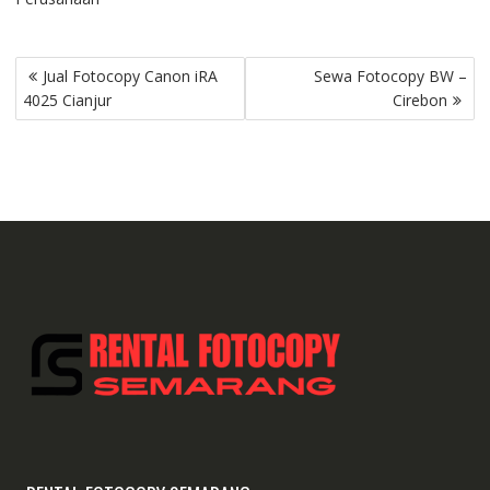
Post
Jual Fotocopy Canon iRA
Sewa Fotocopy BW –
navigation
4025 Cianjur
Cirebon