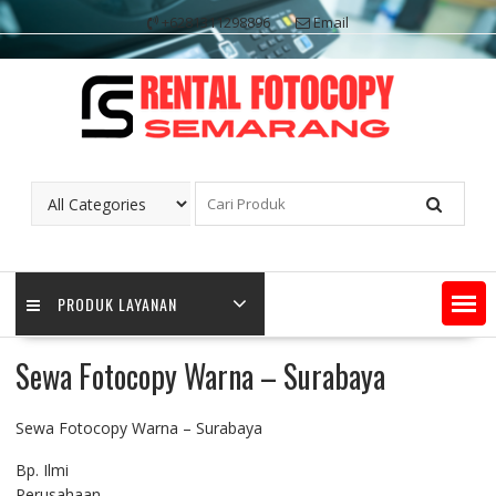
Skip
+6281311298896
Email
to
content
PRODUK LAYANAN
Sewa Fotocopy Warna – Surabaya
Sewa Fotocopy Warna – Surabaya
Bp. Ilmi
Perusahaan