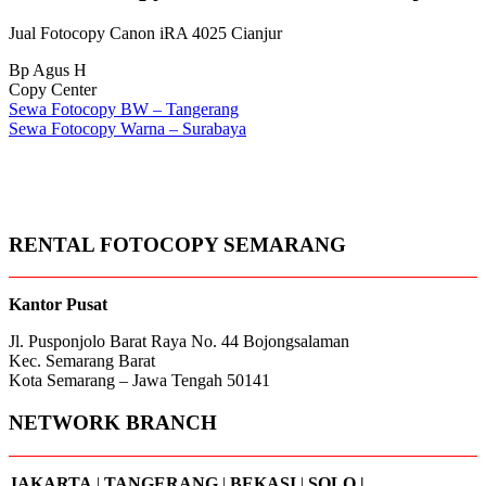
Jual Fotocopy Canon iRA 4025 Cianjur
Bp Agus H
Copy Center
Post
Sewa Fotocopy BW – Tangerang
Sewa Fotocopy Warna – Surabaya
navigation
RENTAL FOTOCOPY SEMARANG
Kantor Pusat
Jl. Pusponjolo Barat Raya No. 44 Bojongsalaman
Kec. Semarang Barat
Kota Semarang – Jawa Tengah 50141
NETWORK BRANCH
JAKARTA
|
TANGERANG
|
BEKASI
|
SOLO |