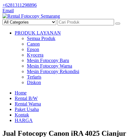
Skip
+6281311298896
to
Email
content
PRODUK LAYANAN
Semua Produk
Canon
Epson
Kyocera
Mesin Fotocopy Baru
Mesin Fotocopy Warna
Mesin Fotocopy Rekondisi
Terlaris
Diskon
Home
Rental B/W
Rental Warna
Paket Usaha
Kontak
HARGA
Jual Fotocopy Canon iRA 4025 Cianjur