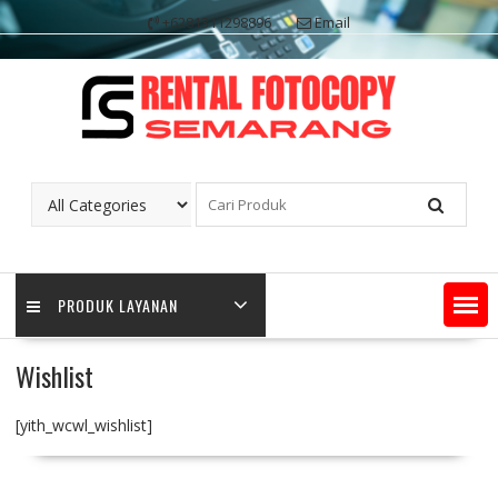
Skip
+6281311298896
Email
to
content
PRODUK LAYANAN
Wishlist
[yith_wcwl_wishlist]