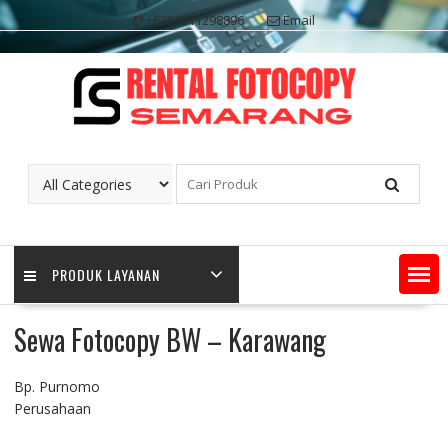
Skip
+6281311298896
Email
to
content
PRODUK LAYANAN
Sewa Fotocopy BW – Karawang
Bp. Purnomo
Perusahaan