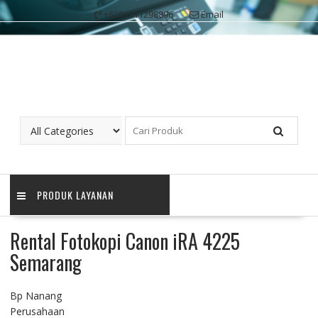
Skip
+6281311298896
Email
to
content
PRODUK LAYANAN
Rental Fotokopi Canon iRA 4225
Semarang
Bp Nanang
Perusahaan