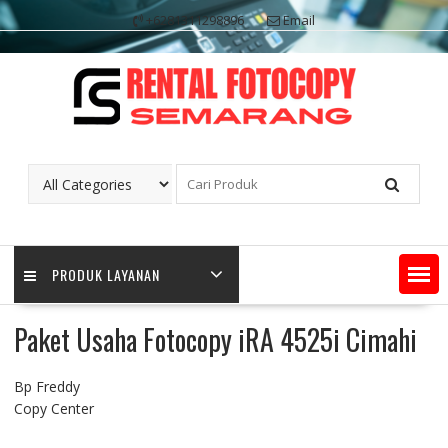
Skip
+6281311298896
Email
to
content
PRODUK LAYANAN
Paket Usaha Fotocopy iRA 4525i Cimahi
Bp Freddy
Copy Center