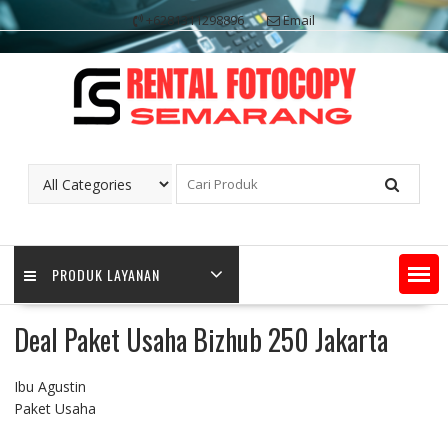
Skip
+6281311298896
Email
to
content
PRODUK LAYANAN
Deal Paket Usaha Bizhub 250 Jakarta
Ibu Agustin
Paket Usaha