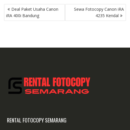
Post
Deal Paket Usaha Canon
Sewa Fotocopy Canon iRA
navigation
iRA 400i Bandung
4235 Kendal
RENTAL FOTOCOPY SEMARANG