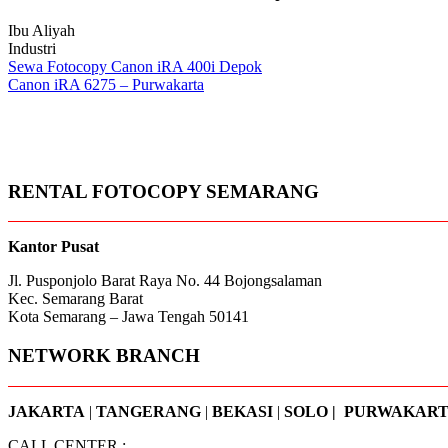
Ibu Aliyah
Industri
Post
Sewa Fotocopy Canon iRA 400i Depok
Canon iRA 6275 – Purwakarta
navigation
RENTAL FOTOCOPY SEMARANG
Kantor Pusat
Jl. Pusponjolo Barat Raya No. 44 Bojongsalaman
Kec. Semarang Barat
Kota Semarang – Jawa Tengah 50141
NETWORK BRANCH
JAKARTA
|
TANGERANG
|
BEKASI
|
SOLO | PURWAKAR
CALL CENTER :