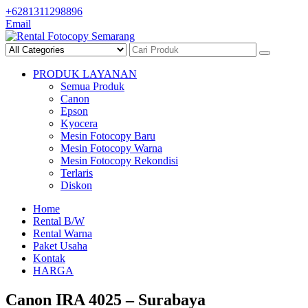
Skip
+6281311298896
to
Email
content
PRODUK LAYANAN
Semua Produk
Canon
Epson
Kyocera
Mesin Fotocopy Baru
Mesin Fotocopy Warna
Mesin Fotocopy Rekondisi
Terlaris
Diskon
Home
Rental B/W
Rental Warna
Paket Usaha
Kontak
HARGA
Canon IRA 4025 – Surabaya