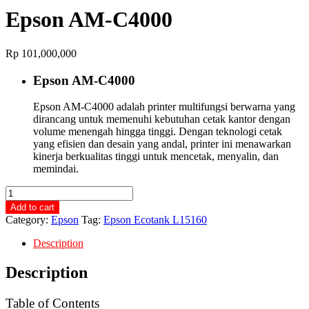
Epson AM-C4000
Rp
101,000,000
Epson AM-C4000
Epson AM-C4000 adalah printer multifungsi berwarna yang
dirancang untuk memenuhi kebutuhan cetak kantor dengan
volume menengah hingga tinggi. Dengan teknologi cetak
yang efisien dan desain yang andal, printer ini menawarkan
kinerja berkualitas tinggi untuk mencetak, menyalin, dan
memindai.
Epson
AM-
Add to cart
C4000
Category:
Epson
Tag:
Epson Ecotank L15160
quantity
Description
Description
Table of Contents