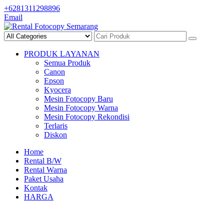
Skip
+6281311298896
to
Email
content
PRODUK LAYANAN
Semua Produk
Canon
Epson
Kyocera
Mesin Fotocopy Baru
Mesin Fotocopy Warna
Mesin Fotocopy Rekondisi
Terlaris
Diskon
Home
Rental B/W
Rental Warna
Paket Usaha
Kontak
HARGA