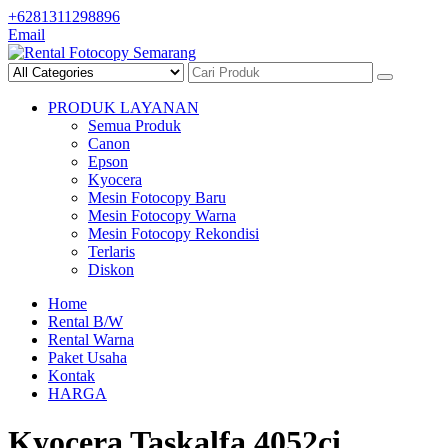
Skip
+6281311298896
to
Email
content
PRODUK LAYANAN
Semua Produk
Canon
Epson
Kyocera
Mesin Fotocopy Baru
Mesin Fotocopy Warna
Mesin Fotocopy Rekondisi
Terlaris
Diskon
Home
Rental B/W
Rental Warna
Paket Usaha
Kontak
HARGA
Kyocera Taskalfa 4052ci