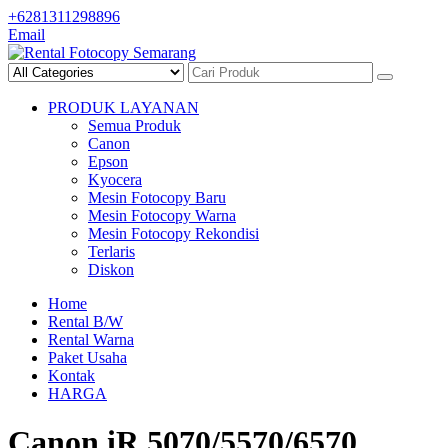
Skip
+6281311298896
to
Email
content
PRODUK LAYANAN
Semua Produk
Canon
Epson
Kyocera
Mesin Fotocopy Baru
Mesin Fotocopy Warna
Mesin Fotocopy Rekondisi
Terlaris
Diskon
Home
Rental B/W
Rental Warna
Paket Usaha
Kontak
HARGA
Canon iR 5070/5570/6570